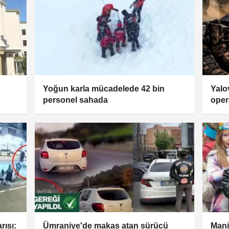
Yoğun karla mücadelede 42 bin
Yalo
personel sahada
oper
rısı:
Ümraniye'de makas atan sürücü
Mani