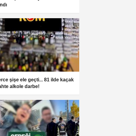
andı
rce şişe ele geçti... 81 ilde kaçak
ahte alkole darbe!