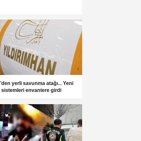
den yerli savunma atağı... Yeni
h sistemleri envantere girdi