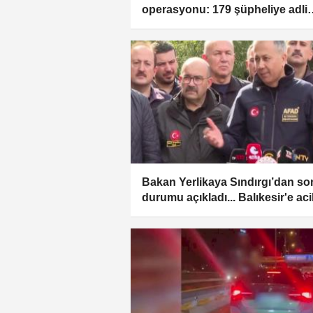
operasyonu: 179 şüpheliye adli
işlem
Bakan Yerlikaya Sındırgı’dan so
durumu açıkladı... Balıkesir'e aci
ihtiyaçlar için 25 milyon TL