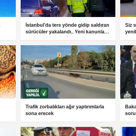
a
İstanbul'da ters yönde gidip saldıran
Siz s
sürücüler yakalandı.. Yeni kanunla
yeni
ağır yaptırımlar yolda
Trafik zorbalıkları ağır yaptırımlarla
Baka
sona erecek
soru