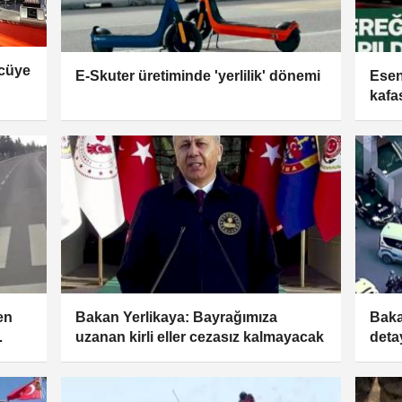
cüye
E-Skuter üretiminde 'yerlilik' dönemi
Eseny
kafa
en
Bakan Yerlikaya: Bayrağımıza
Baka
uzanan kirli eller cezasız kalmayacak
detay
14 il