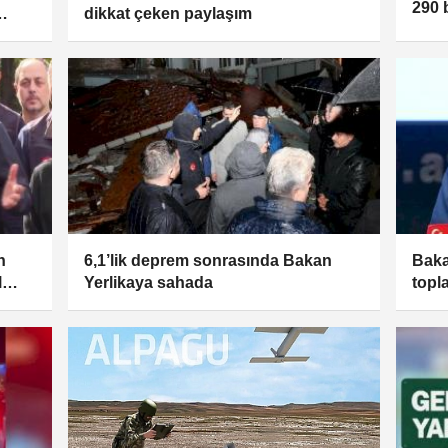
290 
dikkat çeken paylaşım
n
6,1’lik deprem sonrasında Bakan
Baka
l
Yerlikaya sahada
topl