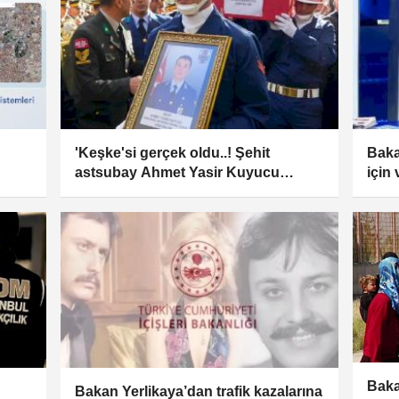
'Keşke'si gerçek oldu..! Şehit
Baka
astsubay Ahmet Yasir Kuyucu
için
Konya'da gözyaşlarıyla uğurlandı
sağl
Baka
Bakan Yerlikaya’dan trafik kazalarına