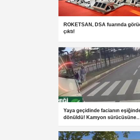
ROKETSAN, DSA fuarında görü
çıktı!
Yaya geçidinde facianın eşiğind
dönüldü! Kamyon sürücüsüne
gereği yapıldı!