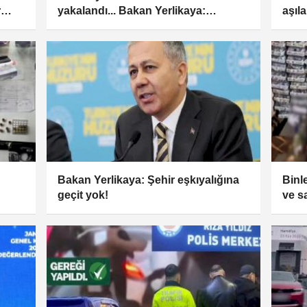
r
yakalandı... Bakan Yerlikaya:
aşıl
Caydırıcı cezalar geliyor
Bakan Yerlikaya: Şehir eşkıyalığına
Binle
geçit yok!
ve s