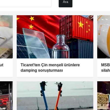
ut
Ticaret'ten Çin menşeli ürünlere
MSB’
damping soruşturması
sila