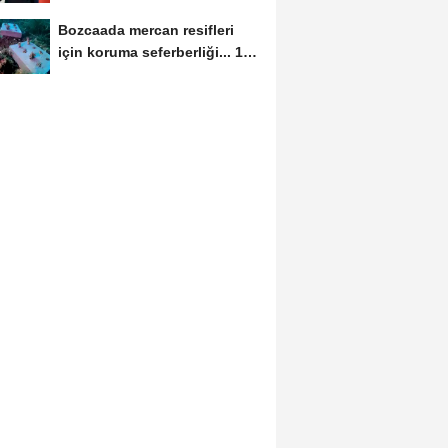
etti
Bozcaada mercan resifleri
için koruma seferberliği... 180
deniz canlısı...