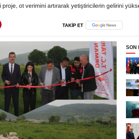
proje, ot verimini artırarak yetiştiricilerin gelirini yük
TAKİP ET
SON