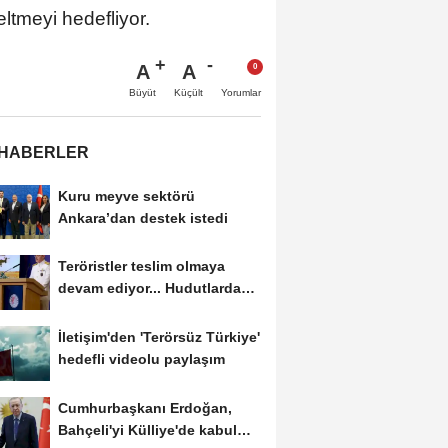
seltmeyi hedefliyor.
A
A
Büyüt
Küçült
Yorumlar
 HABERLER
Kuru meyve sektörü
Ankara’dan destek istedi
Teröristler teslim olmaya
devam ediyor... Hudutlarda
490 kişi yakalandı
İletişim'den 'Terörsüz Türkiye'
hedefli videolu paylaşım
Cumhurbaşkanı Erdoğan,
Bahçeli'yi Külliye'de kabul