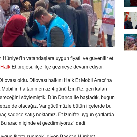
ürriyet’in vatandaşlara uygun fiyatlı ve güvenilir et
Halk
Et projesi, ilçe ilçe gezmeye devam ediyor.
ilovası oldu. Dilovası halkını Halk Et Mobil Aracı’na
Mobil’in haftanın en az 4 günü İzmit’te, geri kalan
vereceğini söylemiştik. Dün Darıca ile başladık, bugün
bze’de olacağız. Var gücümüzle bütün ilçelerde bu
aç sadece satış noktamız. Et İzmit’te uygun şartlarda
. Bu aracın içinde et gezdirmiyoruz" dedi.
i uygun fiyata sunmak" diyen Başkan Hürriyet,