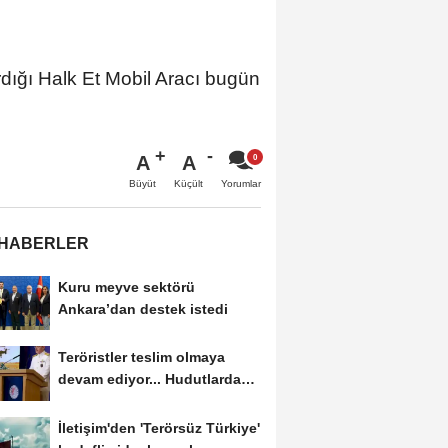
ırdığı Halk Et Mobil Aracı bugün
A
A
Büyüt
Küçült
Yorumlar
 HABERLER
Kuru meyve sektörü
Ankara’dan destek istedi
Teröristler teslim olmaya
devam ediyor... Hudutlarda
490 kişi yakalandı
İletişim'den 'Terörsüz Türkiye'