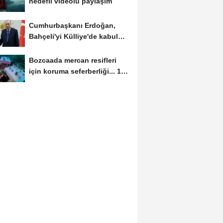
hedefli videolu paylaşım
Cumhurbaşkanı Erdoğan,
Bahçeli'yi Külliye'de kabul
etti
Bozcaada mercan resifleri
için koruma seferberliği... 180
deniz canlısı...