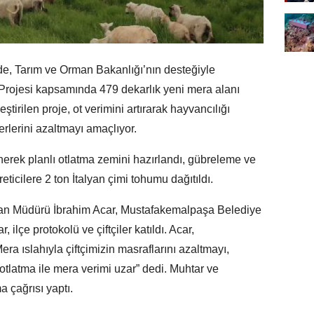
e, Tarım ve Orman Bakanlığı’nın desteğiyle
rojesi kapsamında 479 dekarlık yeni mera alanı
ştirilen proje, ot verimini artırarak hayvancılığı
derlerini azaltmayı amaçlıyor.
nerek planlı otlatma zemini hazırlandı, gübreleme ve
reticilere 2 ton İtalyan çimi tohumu dağıtıldı.
rman Müdürü İbrahim Acar, Mustafakemalpaşa Belediye
lçe protokolü ve çiftçiler katıldı. Acar,
ra ıslahıyla çiftçimizin masraflarını azaltmayı,
 otlatma ile mera verimi uzar” dedi. Muhtar ve
 çağrısı yaptı.