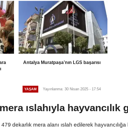
ara
Antalya Muratpaşa’nın LGS başarısı
ı
Yayınlanma: 30 Nisan 2025 - 17:54
YAŞAM
mera ıslahıyla hayvancılık 
79 dekarlık mera alanı ıslah edilerek hayvancılığa 