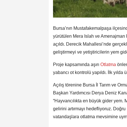
Bursa’nın Mustafakemalpaşa ilçesind
yürütülen Mera Islah ve Amenajman P
açıldı. Derecik Mahallesi’nde gerçekle
geliştirmeyi ve yetiştiricilerin yem gi
Proje kapsamında aşırı
Otlatma
önle
yabancı ot kontrolü yapıldı. İlk yılda ü
Açılış törenine Bursa İl Tarım ve O
Başkan Yardımcısı Derya Deniz Kanar, i
“Hayvancılıkta en büyük gider yem. Me
gelirini artırmayı hedefliyoruz. Doğru
vatandaşlara otlatma mevsimine uyma