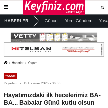
HABERLER
Güncel
Yerel Gündem
Yaş
Haberler
Yaşam
YAŞAM
Yayınlanma: 15 Haziran 2025 - 06:06
Hayatımızdaki ilk hecelerimiz BA-
BA... Babalar Günü kutlu olsun