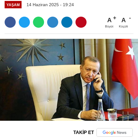
14 Haziran 2025 - 19:24
YAŞAM
A
A
Büyüt
Küçült
TAKİP ET