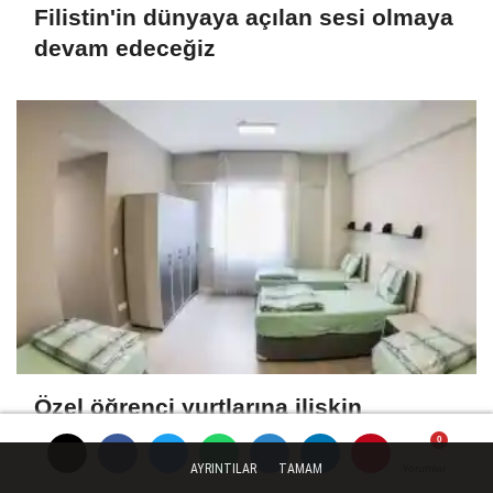
Filistin'in dünyaya açılan sesi olmaya
devam edeceğiz
Özel öğrenci yurtlarına ilişkin
yönetmelik değişikliği... Geçiş süresi
uzatıldı
AYRINTILAR
TAMAM
Yorumlar
Yorumlar
Yorumlar