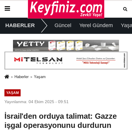
HABERLER
Güncel
Yerel Gündem
Yaş
Haberler
Yaşam
YAŞAM
Yayınlanma: 04 Ekim 2025 - 09:51
İsrail'den orduya talimat: Gazze
işgal operasyonunu durdurun