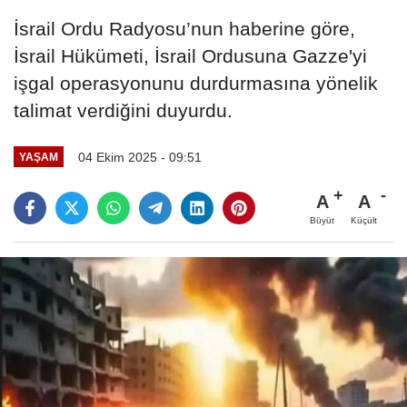
İsrail Ordu Radyosu’nun haberine göre,
İsrail Hükümeti, İsrail Ordusuna Gazze'yi
işgal operasyonunu durdurmasına yönelik
talimat verdiğini duyurdu.
04 Ekim 2025 - 09:51
YAŞAM
A
A
Büyüt
Küçült