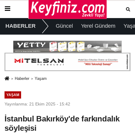
HABERLER
Güncel
Yerel Gündem
Yaş
Haberler
Yaşam
YAŞAM
Yayınlanma: 21 Ekim 2025 - 15:42
İstanbul Bakırköy'de farkındalık
söyleşisi