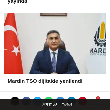
yayında
Mardin TSO dijitalde yenilendi
AYRINTILAR
TAMAM
Yorumlar
Yorumlar
Yorumlar
Yorumlar