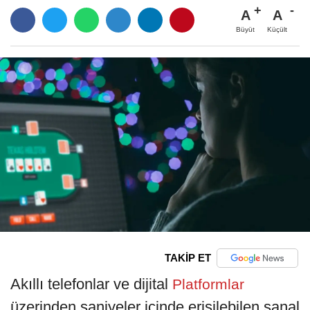
A
A
Büyüt
Küçült
TAKİP ET
Akıllı telefonlar ve dijital
Platformlar
üzerinden saniyeler içinde erişilebilen sanal