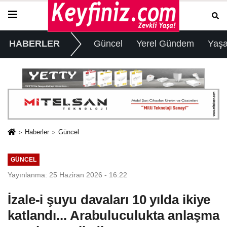
HABERLER
Güncel
Yerel Gündem
Yaş
Haberler
Güncel
GÜNCEL
Yayınlanma: 25 Haziran 2026 - 16:22
İzale-i şuyu davaları 10 yılda ikiye
katlandı... Arabuluculukta anlaşma