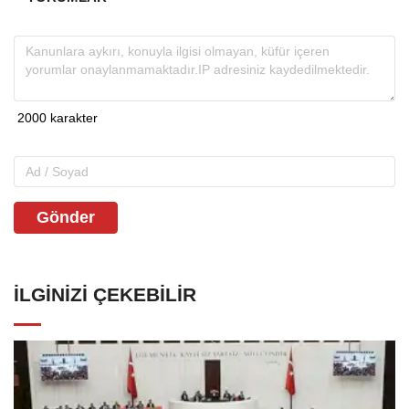
Gönder
İLGINIZI ÇEKEBILIR