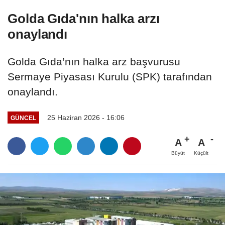
Golda Gıda'nın halka arzı
onaylandı
Golda Gıda’nın halka arz başvurusu
Sermaye Piyasası Kurulu (SPK) tarafından
onaylandı.
25 Haziran 2026 - 16:06
GÜNCEL
A
A
Büyüt
Küçült