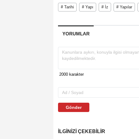
# Tarihi
# Yapı
# İz
# Yapılar
YORUMLAR
Gönder
İLGINIZI ÇEKEBILIR