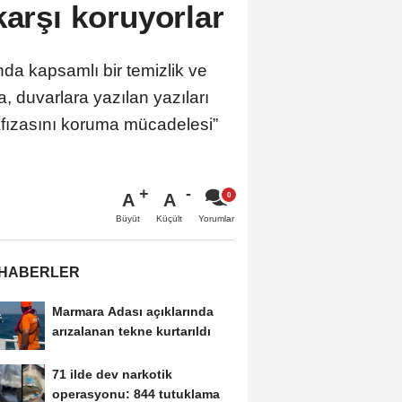
karşı koruyorlar
da kapsamlı bir temizlik ve
 duvarlara yazılan yazıları
 hafızasını koruma mücadelesi”
A
A
Büyüt
Küçült
Yorumlar
 HABERLER
Marmara Adası açıklarında
arızalanan tekne kurtarıldı
71 ilde dev narkotik
operasyonu: 844 tutuklama