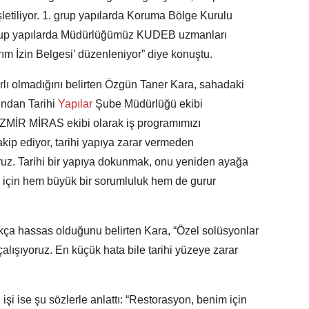
 işletiliyor. 1. grup yapılarda Koruma Bölge Kurulu
. grup yapılarda Müdürlüğümüz KUDEB uzmanları
ım İzin Belgesi’ düzenleniyor” diye konuştu.
ırlı olmadığını belirten Özgün Taner Kara, sahadaki
ından Tarihi
Yapılar
Şube Müdürlüğü ekibi
İZMİR MİRAS ekibi olarak iş programımızı
akip ediyor, tarihi yapıya zarar vermeden
yoruz. Tarihi bir yapıya dokunmak, onu yeniden ayağa
 için hem büyük bir sorumluluk hem de gurur
ukça hassas olduğunu belirten Kara, “Özel solüsyonlar
çalışıyoruz. En küçük hata bile tarihi yüzeye zarar
işi ise şu sözlerle anlattı: “Restorasyon, benim için