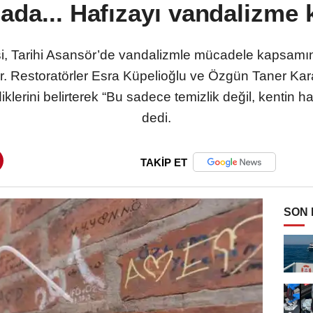
ada... Hafızayı vandalizme 
i, Tarihi Asansör’de vandalizmle mücadele kapsamın
. Restoratörler Esra Küpelioğlu ve Özgün Taner Kara,
iklerini belirterek “Bu sadece temizlik değil, kentin
dedi.
TAKİP ET
SON