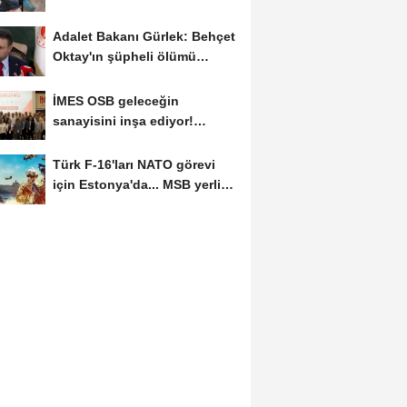
Adalet Bakanı Gürlek: Behçet
Oktay'ın şüpheli ölümü
yeniden kapsamlı...
İMES OSB geleceğin
sanayisini inşa ediyor!
Sanayinin geleceği İMES...
Türk F-16'ları NATO görevi
için Estonya'da... MSB yerli
savunma sistemleriyle...