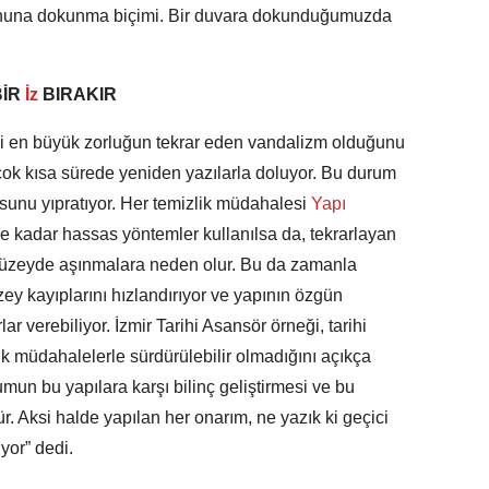
uhuna dokunma biçimi. Bir duvara dokunduğumuzda
İR
İz
BIRAKIR
i en büyük zorluğun tekrar eden vandalizm olduğunu
çok kısa sürede yeniden yazılarla doluyor. Bu durum
nu yıpratıyor. Her temizlik müdahalesi
Yapı
Ne kadar hassas yöntemler kullanılsa da, tekrarlayan
düzeyde aşınmalara neden olur. Bu da zamanla
ey kayıplarını hızlandırıyor ve yapının özgün
 verebiliyor. İzmir Tarihi Asansör örneği, tarihi
ik müdahalelerle sürdürülebilir olmadığını açıkça
umun bu yapılara karşı bilinç geliştirmesi ve bu
 Aksi halde yapılan her onarım, ne yazık ki geçici
yor” dedi.