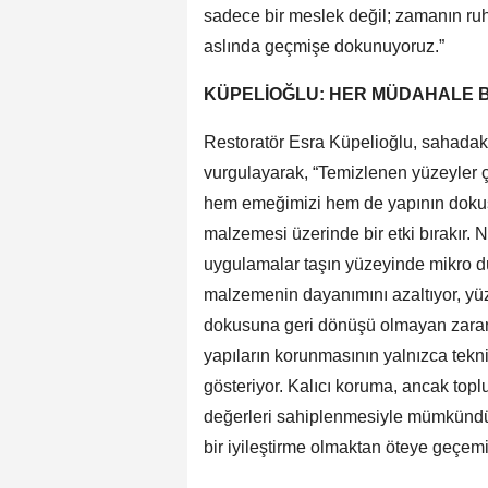
sadece bir meslek değil; zamanın r
aslında geçmişe dokunuyoruz.”
KÜPELİOĞLU: HER MÜDAHALE B
Restoratör Esra Küpelioğlu, sahadak
vurgulayarak, “Temizlenen yüzeyler 
hem emeğimizi hem de yapının dokusu
malzemesi üzerinde bir etki bırakır. 
uygulamalar taşın yüzeyinde mikro 
malzemenin dayanımını azaltıyor, yüz
dokusuna geri dönüşü olmayan zararlar
yapıların korunmasının yalnızca tekn
gösteriyor. Kalıcı koruma, ancak topl
değerleri sahiplenmesiyle mümkündür.
bir iyileştirme olmaktan öteye geçemi