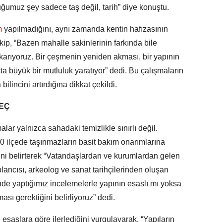
ğumuz şey sadece taş değil, tarih” diye konuştu.
m
yapılmadığını, aynı zamanda kentin hafızasının
ekip, “Bazen mahalle sakinlerinin farkında bile
ıkarıyoruz. Bir çeşmenin yeniden akması, bir yapının
a büyük bir mutluluk yaratıyor” dedi. Bu çalışmaların
ilincini artırdığına dikkat çekildi.
REÇ
r yalnızca sahadaki temizlikle sınırlı değil.
0 ilçede taşınmazların basit bakım onarımlarına
rini belirterek “Vatandaşlardan ve kurumlardan gelen
lancısı, arkeolog ve sanat tarihçilerinden oluşan
rinde yaptığımız incelemelerle yapının esaslı mı yoksa
sı gerektiğini belirliyoruz” dedi.
 esaslara göre ilerlediğini vurgulayarak, “Yapıların