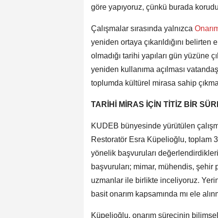
göre yapıyoruz, çünkü burada korudu
Çalışmalar sırasında yalnızca
Onarı
yeniden ortaya çıkarıldığını belirten 
olmadığı tarihi yapıları gün yüzüne ç
yeniden kullanıma açılması vatandaşt
toplumda kültürel mirasa sahip çıkma b
TARİHİ MİRAS İÇİN TİTİZ BİR SÜ
KUDEB bünyesinde yürütülen çalışmala
Restoratör Esra Küpelioğlu, toplam 3
yönelik başvuruları değerlendirdikle
başvuruları; mimar, mühendis, şehir p
uzmanlar ile birlikte inceliyoruz. Ye
basit onarım kapsamında mı ele alınma
Küpelioğlu, onarım sürecinin bilimsel