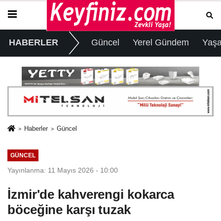
HABERLER
Güncel
Yerel Gündem
Yaş
Haberler
Güncel
GÜNCEL
Yayınlanma: 11 Mayıs 2026 - 10:00
İzmir'de kahverengi kokarca
böceğine karşı tuzak