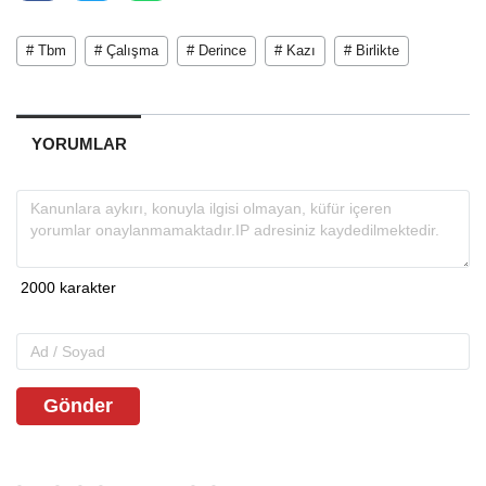
# Tbm
# Çalışma
# Derince
# Kazı
# Birlikte
YORUMLAR
Gönder