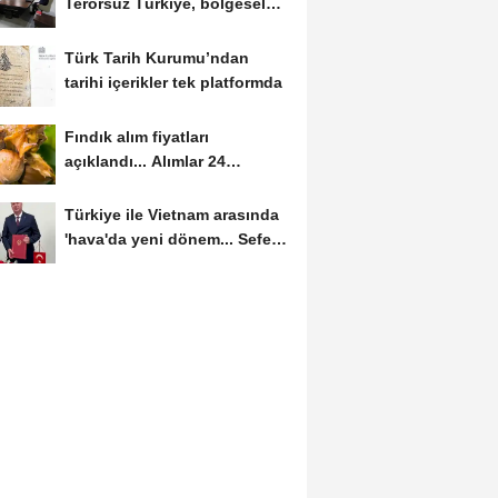
Terörsüz Türkiye, bölgesel
güvenlik...
Türk Tarih Kurumu’ndan
tarihi içerikler tek platformda
Fındık alım fiyatları
açıklandı... Alımlar 24
Ağustos'ta başlıyor
Türkiye ile Vietnam arasında
'hava'da yeni dönem... Sefer
kapasitesi...