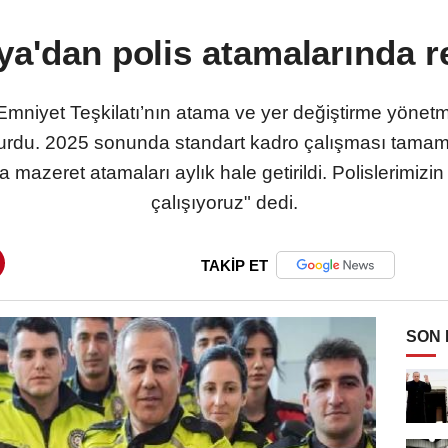
ya'dan polis atamalarında 
a, Emniyet Teşkilatı’nın atama ve yer değiştirme yönet
uyurdu. 2025 sonunda standart kadro çalışması tamam
mazeret atamaları aylık hale getirildi. Polislerimizin be
çalışıyoruz" dedi.
TAKİP ET
SON