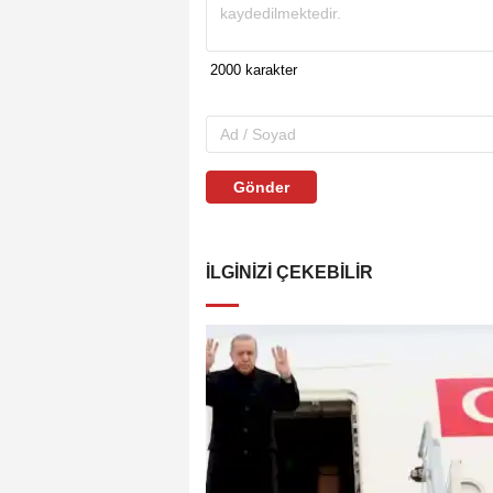
Gönder
İLGINIZI ÇEKEBILIR