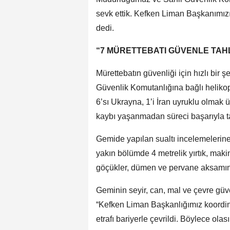
sevk ettik. Kefken Liman Başkanımızı 
dedi.
“7 MÜRETTEBATI GÜVENLE TAHL
Mürettebatın güvenliği için hızlı bir ş
Güvenlik Komutanlığına bağlı helikopt
6’sı Ukrayna, 1’i İran uyruklu olmak
kaybı yaşanmadan süreci başarıyla 
Gemide yapılan sualtı incelemelerine
yakın bölümde 4 metrelik yırtık, makin
göçükler, dümen ve pervane aksamında 
Geminin seyir, can, mal ve çevre güve
“Kefken Liman Başkanlığımız koord
etrafı bariyerle çevrildi. Böylece olası