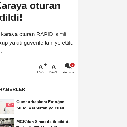
Karaya oturan
dildi!
a karaya oturan RAPID isimli
p yakıtı güvenle tahliye ettik,
.
A
A
Büyüt
Küçült
Yorumlar
 HABERLER
Cumhurbaşkanı Erdoğan,
Suudi Arabistan yolcusu
MGK'dan 8 maddelik bildiri...