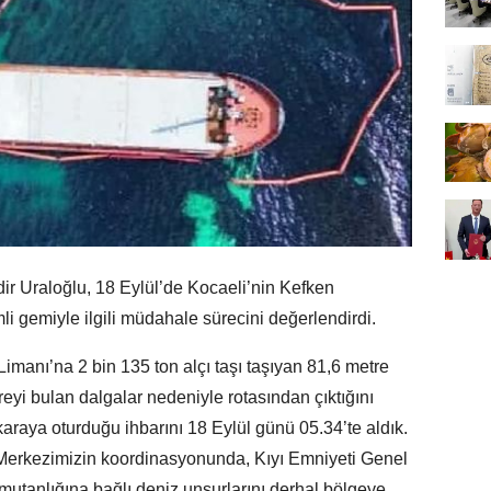
ir Uraloğlu, 18 Eylül’de Kocaeli’nin Kefken
i gemiyle ilgili müdahale sürecini değerlendirdi.
manı’na 2 bin 135 ton alçı taşı taşıyan 81,6 metre
reyi bulan dalgalar nedeniyle rotasından çıktığını
raya oturduğu ihbarını 18 Eylül günü 05.34’te aldık.
erkezimizin koordinasyonunda, Kıyı Emniyeti Genel
tanlığına bağlı deniz unsurlarını derhal bölgeye