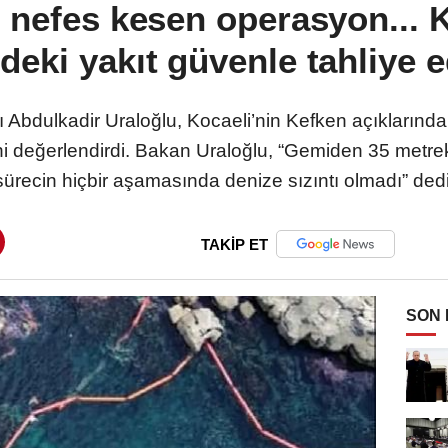
 nefes kesen operasyon... 
eki yakıt güvenle tahliye e
 Abdulkadir Uraloğlu, Kocaeli’nin Kefken açıklarınd
ni değerlendirdi. Bakan Uraloğlu, “Gemiden 35 metrekü
sürecin hiçbir aşamasında denize sızıntı olmadı” dedi
TAKİP ET
SON