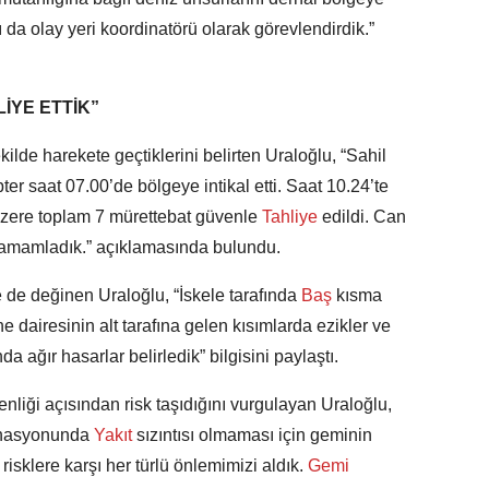
da olay yeri koordinatörü olarak görevlendirdik.”
İYE ETTİK”
ekilde harekete geçtiklerini belirten Uraloğlu, “Sahil
er saat 07.00’de bölgeye intikal etti. Saat 10.24’te
 üzere toplam 7 mürettebat güvenle
Tahliye
edildi. Can
tamamladık.” açıklamasında bulundu.
 de değinen Uraloğlu, “İskele tarafında
Baş
kısma
e dairesinin alt tarafına gelen kısımlarda ezikler ve
ağır hasarlar belirledik” bilgisini paylaştı.
nliği açısından risk taşıdığını vurgulayan Uraloğlu,
inasyonunda
Yakıt
sızıntısı olmaması için geminin
 risklere karşı her türlü önlemimizi aldık.
Gemi