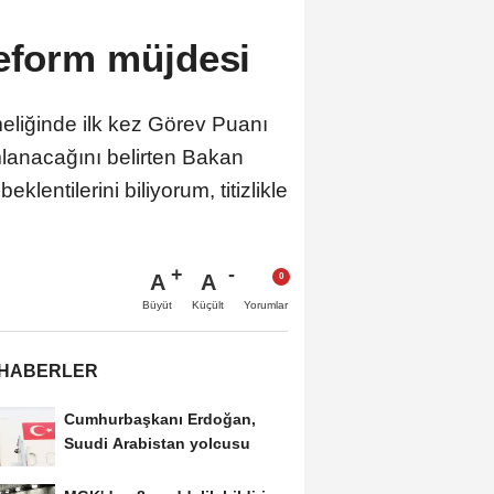
reform müjdesi
meliğinde ilk kez Görev Puanı
lanacağını belirten Bakan
klentilerini biliyorum, titizlikle
A
A
Büyüt
Küçült
Yorumlar
 HABERLER
Cumhurbaşkanı Erdoğan,
Suudi Arabistan yolcusu