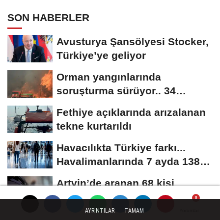
SON HABERLER
Avusturya Şansölyesi Stocker,
Türkiye’ye geliyor
Orman yangınlarında
soruşturma sürüyor.. 34
şüpheliden 9'u tutuklandı
Fethiye açıklarında arızalanan
tekne kurtarıldı
Havacılıkta Türkiye farkı...
Havalimanlarında 7 ayda 138,7
milyon...
Artvin’de aranan 68 kişi
yakalandı
AYRINTILAR
TAMAM
Yorumlar
Yorumlar
Yorumlar