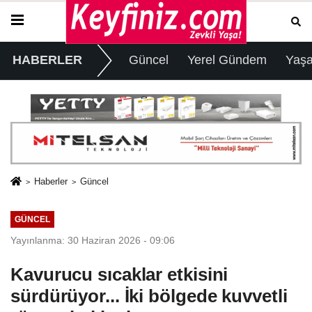
HABERLER
Güncel
Yerel Gündem
Yaş
Haberler
Güncel
GÜNCEL
Yayınlanma: 30 Haziran 2026 - 09:06
Kavurucu sıcaklar etkisini
sürdürüyor... İki bölgede kuvvetli