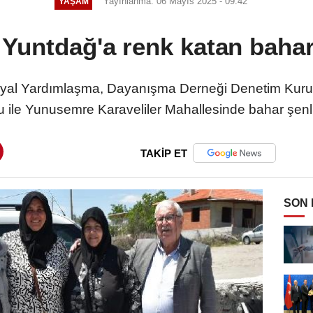
Yayınlanma: 06 Mayıs 2025 - 09:42
YAŞAM
Yuntdağ'a renk katan bahar
syal Yardımlaşma, Dayanışma Derneği Denetim Kuru
 ile Yunusemre Karaveliler Mahallesinde bahar şenliğ
TAKİP ET
SON