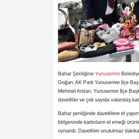
Bahar Şenliğine
Yunusemre
Belediy
Doğan, AK Parti Yunusemre İlçe Ba
Mehmet Arslan, Yunusemre İlçe Başkan
davetliler ve çok sayıda vatandaş katı
Bahar şenliğinde davetlilere el yapı
bölgesinde kadınların el emeği ürünl
oynandı. Davetliler unutulmaz dakikal