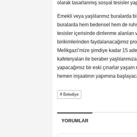
olarak tasarlanmış sosyal tesisler ya
Emekli veya yaşlılarımız buralarda bir
buralarda hem bedensel hem de ruhsal
tesisler içerisinde dinlenme alanları v
birikimlerinden faydalanacağımız proj
Melikgazi’mize şimdiye kadar 15 adet
kafeteryaları ile beraber yaşlılarımız
yapacağımız bir eski çınarlar yaşam 
hemen inşaatının yapımına başlayacağ
# Belediye
YORUMLAR