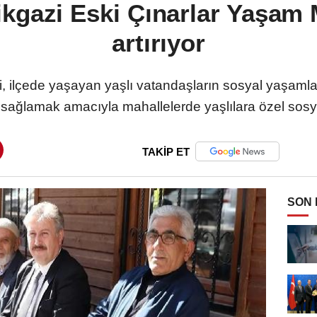
ikgazi Eski Çınarlar Yaşam M
artırıyor
i, ilçede yaşayan yaşlı vatandaşların sosyal yaşamla
i sağlamak amacıyla mahallelerde yaşlılara özel sosyal 
TAKİP ET
SON