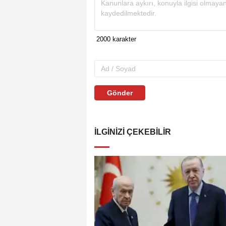
Gönder
İLGINIZI ÇEKEBILIR