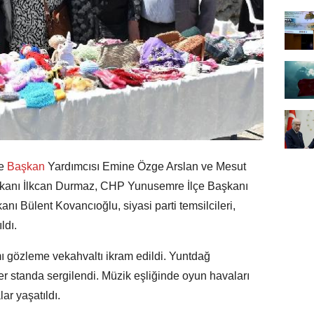
e
Başkan
Yardımcısı Emine Özge Arslan ve Mesut
şkanı İlkcan Durmaz, CHP Yunusemre İlçe Başkanı
ı Bülent Kovancıoğlu, siyasi parti temsilcileri,
ldı.
mı gözleme vekahvaltı ikram edildi. Yuntdağ
er standa sergilendi. Müzik eşliğinde oyun havaları
ar yaşatıldı.