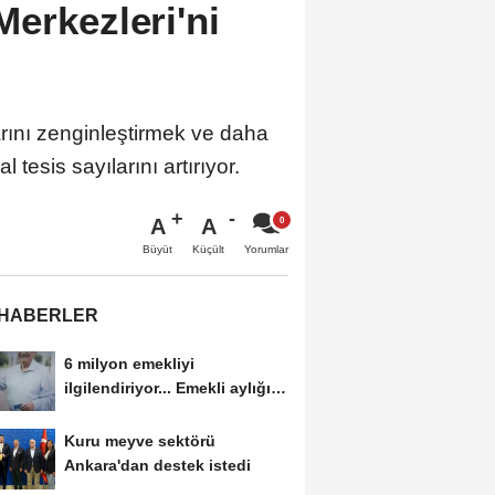
erkezleri'ni
rını zenginleştirmek ve daha
tesis sayılarını artırıyor.
A
A
Büyüt
Küçült
Yorumlar
 HABERLER
6 milyon emekliyi
ilgilendiriyor... Emekli aylığı
fark ödemeleri 7...
Kuru meyve sektörü
Ankara'dan destek istedi