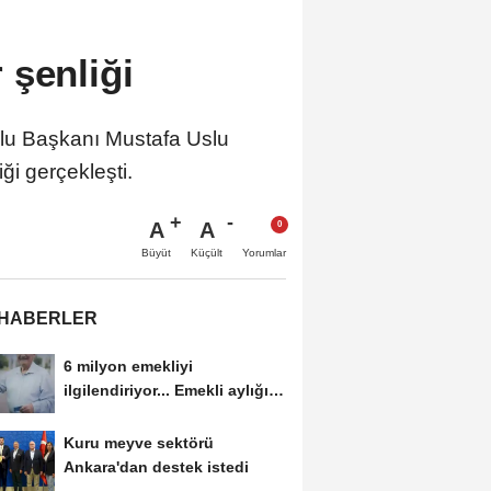
 şenliği
lu Başkanı Mustafa Uslu
i gerçekleşti.
A
A
Büyüt
Küçült
Yorumlar
 HABERLER
6 milyon emekliyi
ilgilendiriyor... Emekli aylığı
fark ödemeleri 7...
Kuru meyve sektörü
Ankara'dan destek istedi