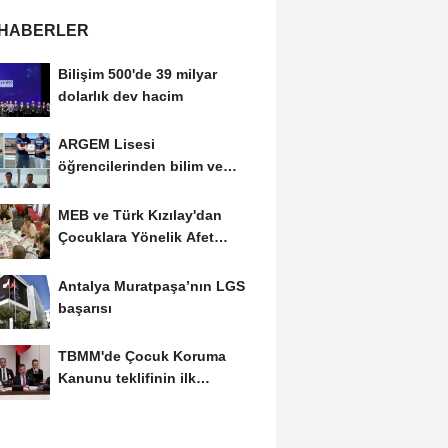
 HABERLER
Bilişim 500'de 39 milyar
dolarlık dev hacim
ARGEM Lisesi
öğrencilerinden bilim ve
teknolojide çifte başarı
MEB ve Türk Kızılay'dan
Çocuklara Yönelik Afet
Farkındalık Çalıştayı
Antalya Muratpaşa’nın LGS
başarısı
TBMM'de Çocuk Koruma
Kanunu teklifinin ilk
görüşmeleri tamamlandı