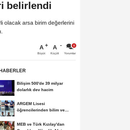
i belirlendi
li olacak arsa birim değerlerini
ı.
A
A
Büyüt
Küçült
Yorumlar
 HABERLER
Bilişim 500'de 39 milyar
dolarlık dev hacim
ARGEM Lisesi
öğrencilerinden bilim ve
teknolojide çifte başarı
MEB ve Türk Kızılay'dan