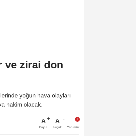
 ve zirai don
lerinde yoğun hava olayları
ava hakim olacak.
A
A
Büyüt
Küçült
Yorumlar