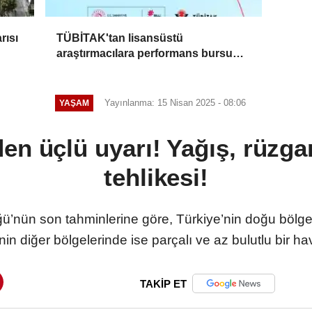
rısı
TÜBİTAK'tan lisansüstü
araştırmacılara performans bursu
çağrısı
Yayınlanma: 15 Nisan 2025 - 08:06
YAŞAM
den üçlü uyarı! Yağış, rüzgar
tehlikesi!
ü’nün son tahminlerine göre, Türkiye’nin doğu bölge
nin diğer bölgelerinde ise parçalı ve az bulutlu bir h
TAKİP ET