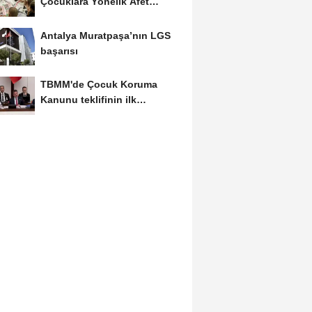
Çocuklara Yönelik Afet
Farkındalık Çalıştayı
Antalya Muratpaşa’nın LGS
başarısı
TBMM'de Çocuk Koruma
Kanunu teklifinin ilk
görüşmeleri tamamlandı