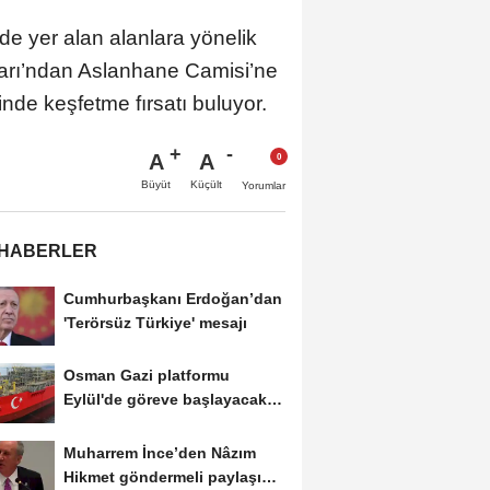
e yer alan alanlara yönelik
azarı’ndan Aslanhane Camisi’ne
inde keşfetme fırsatı buluyor.
A
A
Büyüt
Küçült
Yorumlar
 HABERLER
Cumhurbaşkanı Erdoğan’dan
'Terörsüz Türkiye' mesajı
Osman Gazi platformu
Eylül'de göreve başlayacak...
Gabar’da günlük...
Muharrem İnce’den Nâzım
Hikmet göndermeli paylaşım: