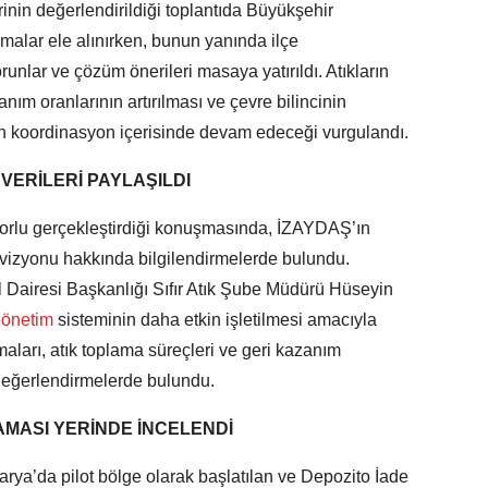
rinin değerlendirildiği toplantıda Büyükşehir
lar ele alınırken, bunun yanında ilçe
runlar ve çözüm önerileri masaya yatırıldı. Atıkların
nım oranlarının artırılması ve çevre bilincinin
rin koordinasyon içerisinde devam edeceği vurgulandı.
 VERİLERİ PAYLAŞILDI
rlu gerçekleştirdiği konuşmasında, İZAYDAŞ’ın
i vizyonu hakkında bilgilendirmelerde bulundu.
Dairesi Başkanlığı Sıfır Atık Şube Müdürü Hüseyin
önetim
sisteminin daha etkin işletilmesi amacıyla
maları, atık toplama süreçleri ve geri kazanım
k değerlendirmelerde bulundu.
AMASI YERİNDE İNCELENDİ
karya’da pilot bölge olarak başlatılan ve Depozito İade