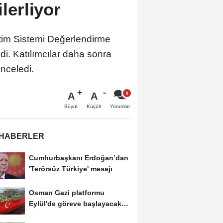
ilerliyor
tim Sistemi Değerlendirme
ldi. Katılımcılar daha sonra
nceledi.
A
A
Büyüt
Küçült
Yorumlar
 HABERLER
Cumhurbaşkanı Erdoğan’dan
'Terörsüz Türkiye' mesajı
Osman Gazi platformu
Eylül'de göreve başlayacak...
Gabar’da günlük...