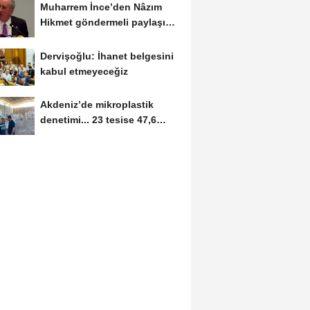
Muharrem İnce’den Nâzım
Hikmet göndermeli paylaşım:
Vatan hainliğine...
Dervişoğlu: İhanet belgesini
kabul etmeyeceğiz
Akdeniz’de mikroplastik
denetimi... 23 tesise 47,6
milyon TL ceza!