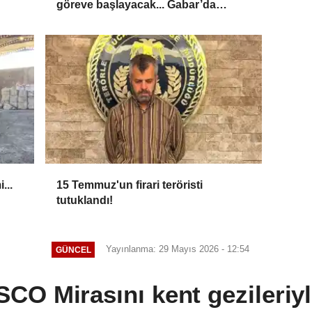
göreve başlayacak... Gabar’da
günlük petrol üretimi 83 bin 200
varile ulaştı
...
15 Temmuz'un firari teröristi
tutuklandı!
Yayınlanma: 29 Mayıs 2026 - 12:54
GÜNCEL
O Mirasını kent gezileriyle