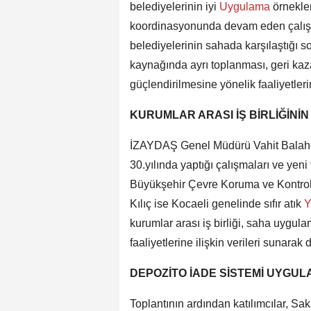
belediyelerinin iyi
Uygulama
örnekle
koordinasyonunda devam eden çalışma
belediyelerinin sahada karşılaştığı so
kaynağında ayrı toplanması, geri kaza
güçlendirilmesine yönelik faaliyetle
KURUMLAR ARASI İŞ BİRLİĞİNİN
İZAYDAŞ Genel Müdürü Vahit Balaho
30.yılında yaptığı çalışmaları ve yen
Büyükşehir Çevre Koruma ve Kontrol 
Kılıç ise Kocaeli genelinde sıfır atık
Y
kurumlar arası iş birliği, saha uygula
faaliyetlerine ilişkin verileri sunara
DEPOZİTO İADE SİSTEMİ UYGUL
Toplantının ardından katılımcılar, Sa