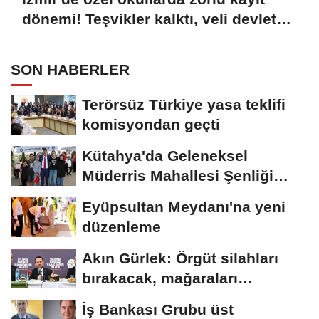
dönemi! Teşvikler kalktı, veli devlet
okuluna yöneldi
SON HABERLER
Terörsüz Türkiye yasa teklifi
komisyondan geçti
Kütahya'da Geleneksel
Müderris Mahallesi Şenliği
coşkusu
Eyüpsultan Meydanı'na yeni
düzenleme
Akın Gürlek: Örgüt silahları
bırakacak, mağaraları
boşaltacak
İş Bankası Grubu üst