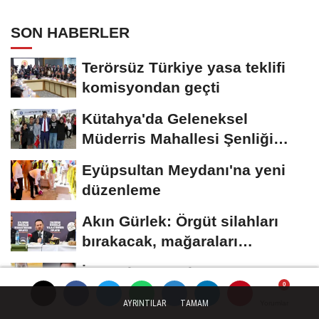
okuluna yöneldi
SON HABERLER
Terörsüz Türkiye yasa teklifi
komisyondan geçti
Kütahya'da Geleneksel
Müderris Mahallesi Şenliği
coşkusu
Eyüpsultan Meydanı'na yeni
düzenleme
Akın Gürlek: Örgüt silahları
bırakacak, mağaraları
boşaltacak
İş Bankası Grubu üst
yönetiminde görev değişimi
AYRINTILAR
TAMAM
Yorumlar
Yorumlar
Yorumlar