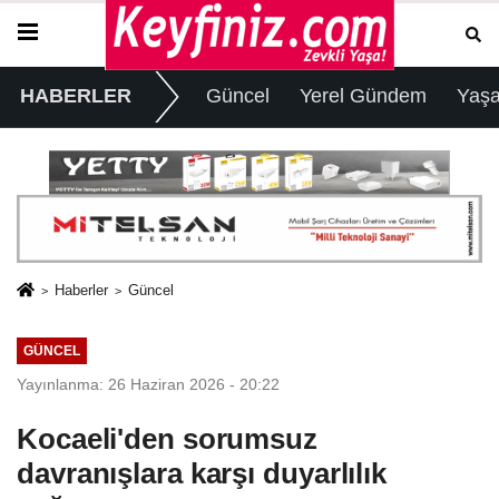
HABERLER
Güncel
Yerel Gündem
Yaş
Haberler
Güncel
GÜNCEL
Yayınlanma: 26 Haziran 2026 - 20:22
Kocaeli'den sorumsuz
davranışlara karşı duyarlılık