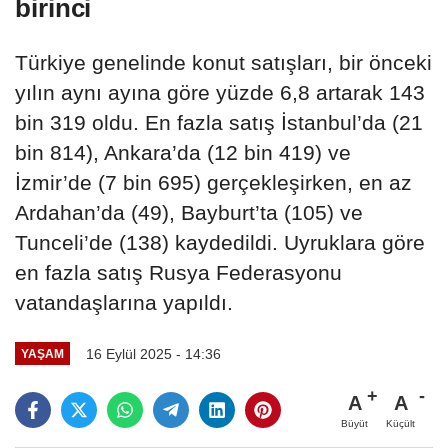
birinci
Türkiye genelinde konut satışları, bir önceki
yılın aynı ayına göre yüzde 6,8 artarak 143
bin 319 oldu. En fazla satış İstanbul’da (21
bin 814), Ankara’da (12 bin 419) ve
İzmir’de (7 bin 695) gerçekleşirken, en az
Ardahan’da (49), Bayburt’ta (105) ve
Tunceli’de (138) kaydedildi. Uyruklara göre
en fazla satış Rusya Federasyonu
vatandaşlarına yapıldı.
16 Eylül 2025 - 14:36
YAŞAM
A
A
Büyüt
Küçült