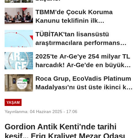
TBMM'de Çocuk Koruma
Kanunu teklifinin ilk
görüşmeleri tamamlandı
TÜBİTAK'tan lisansüstü
araştırmacılara performans
bursu çağrısı
2025'te Ar-Ge'ye 254 milyar TL
harcadık! Ar-Ge'de en büyük
pay üniversitelere
Roca Grup, EcoVadis Platinum
Madalyası’nı üst üste ikinci kez
kazandı
YAŞAM
Yayınlanma: 04 Haziran 2025 - 17:06
Gordion Antik Kenti'nde tarihi
keşif... Frig Kraliyet Mezar Odası