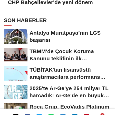
CHP Bahçelievler'de yeni dönem
SON HABERLER
Antalya Muratpaşa’nın LGS
başarısı
TBMM'de Çocuk Koruma
Kanunu teklifinin ilk
görüşmeleri tamamlandı
TÜBİTAK'tan lisansüstü
araştırmacılara performans
bursu çağrısı
2025'te Ar-Ge'ye 254 milyar TL
harcadık! Ar-Ge'de en büyük
pay üniversitelere
Roca Grup, EcoVadis Platinum
Madalyası’nı üst üste ikinci kez