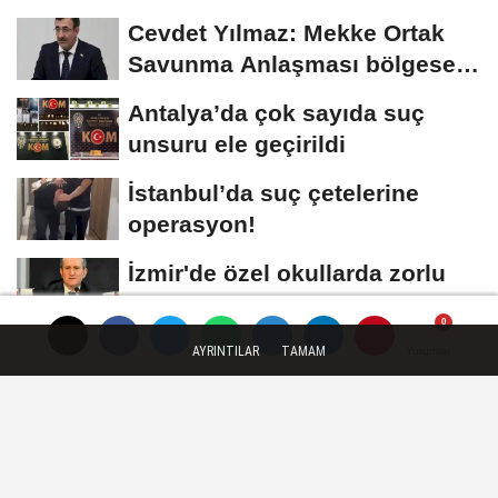
Geçiş...
Cevdet Yılmaz: Mekke Ortak
Savunma Anlaşması bölgesel
güvenliğe...
Antalya’da çok sayıda suç
unsuru ele geçirildi
İstanbul’da suç çetelerine
operasyon!
İzmir'de özel okullarda zorlu
kayıt dönemi! Teşvikler kalktı,
veli...
AYRINTILAR
TAMAM
Yorumlar
Yorumlar
Yorumlar
YEREL GÜNDEM
Yayınlanma: 10 Kasım 2025 - 16:27
Eskişehir Sanat Sokağı 1 yaşında