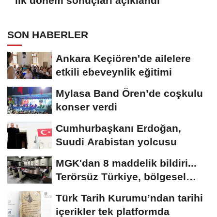
ilk dönem sonuçları açıklandı
SON HABERLER
Ankara Keçiören'de ailelere
etkili ebeveynlik eğitimi
Mylasa Band Ören’de coşkulu
konser verdi
Cumhurbaşkanı Erdoğan,
Suudi Arabistan yolcusu
MGK'dan 8 maddelik bildiri...
Terörsüz Türkiye, bölgesel
güvenlik...
Türk Tarih Kurumu’ndan tarihi
içerikler tek platformda