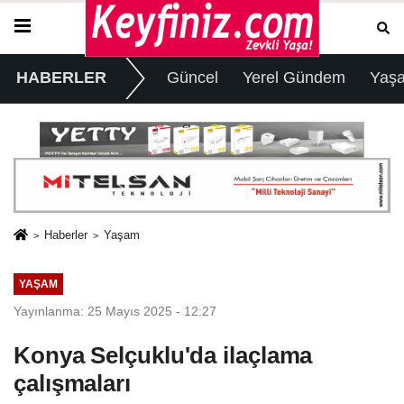
HABERLER
Güncel
Yerel Gündem
Yaş
Haberler
Yaşam
YAŞAM
Yayınlanma: 25 Mayıs 2025 - 12:27
Konya Selçuklu'da ilaçlama
çalışmaları