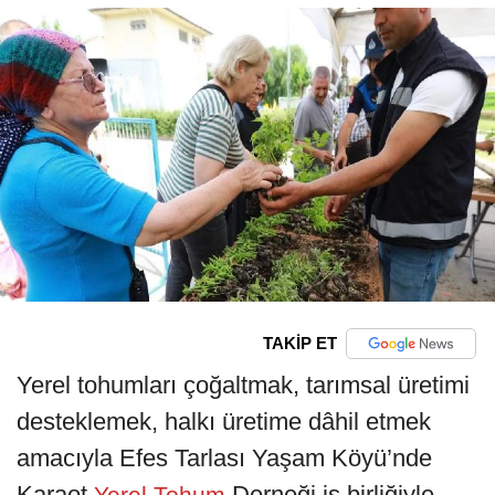
TAKİP ET
Yerel tohumları çoğaltmak, tarımsal üretimi
desteklemek, halkı üretime dâhil etmek
amacıyla Efes Tarlası Yaşam Köyü’nde
Karaot
Derneği iş birliğiyle
Yerel Tohum