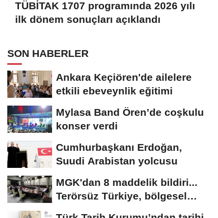
TÜBİTAK 1707 programında 2026 yılı
ilk dönem sonuçları açıklandı
SON HABERLER
Ankara Keçiören'de ailelere
etkili ebeveynlik eğitimi
Mylasa Band Ören’de coşkulu
konser verdi
Cumhurbaşkanı Erdoğan,
Suudi Arabistan yolcusu
MGK'dan 8 maddelik bildiri...
Terörsüz Türkiye, bölgesel
güvenlik...
Türk Tarih Kurumu’ndan tarihi