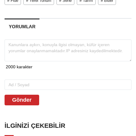
# Fide
# Yerel Tohum
# Sene
# Tarım
# Biber
YORUMLAR
Gönder
İLGINIZI ÇEKEBILIR