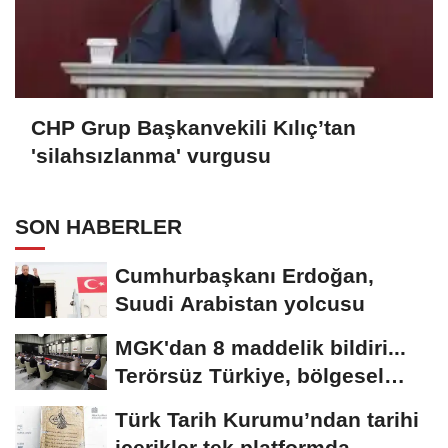
CHP Grup Başkanvekili Kılıç’tan
'silahsızlanma' vurgusu
SON HABERLER
Cumhurbaşkanı Erdoğan,
Suudi Arabistan yolcusu
MGK'dan 8 maddelik bildiri...
Terörsüz Türkiye, bölgesel
güvenlik...
Türk Tarih Kurumu’ndan tarihi
içerikler tek platformda