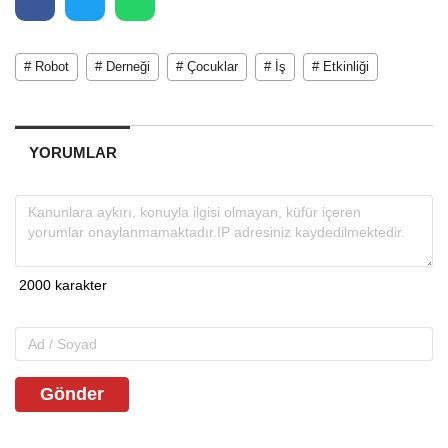
# Robot
# Derneği
# Çocuklar
# İş
# Etkinliği
YORUMLAR
Gönder