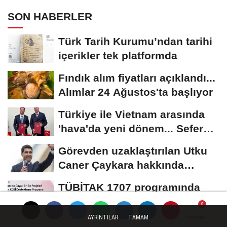
SON HABERLER
Türk Tarih Kurumu’ndan tarihi
içerikler tek platformda
Fındık alım fiyatları açıklandı...
Alımlar 24 Ağustos'ta başlıyor
Türkiye ile Vietnam arasında
'hava'da yeni dönem... Sefer
kapasitesi...
Görevden uzaklaştırılan Utku
Caner Çaykara hakkında
tahliye kararı
TÜBİTAK 1707 programında
2026 yılı ilk dönem sonuçları
açıklandı
AYRINTILAR
TAMAM
Yorumlar
Yorumlar