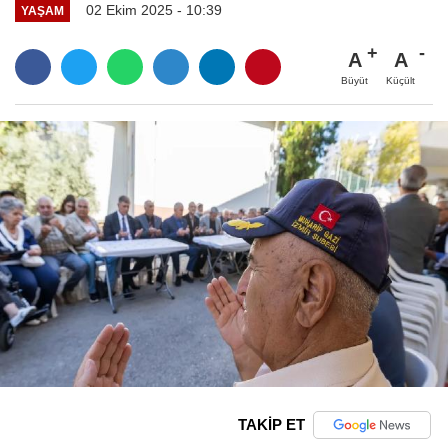
02 Ekim 2025 - 10:39
YAŞAM
A
A
Büyüt
Küçült
TAKİP ET