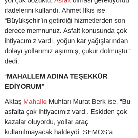
yol çok bozuktu,
olması gerekiyordu”
Asfalt
ifadelerini kullandı. Ahmet İlkis ise,
“Büyükşehir’in getirdiği hizmetlerden son
derece memnunuz. Asfalt konusunda çok
ihtiyacımız vardı, yoğun kar yağışlarından
dolayı yollarımız aşınmış, çukur dolmuştu.”
dedi.
“
MAHALLEM ADINA TEŞEKKÜR
EDİYORUM”
Aktaş
Muhtarı Murat Berk ise, “Bu
Mahalle
asfalta çok ihtiyacımız vardı. Eskiden çok
kazalar oluyordu, yollar araç
kullanılmayacak haldeydi. SEMOS’a