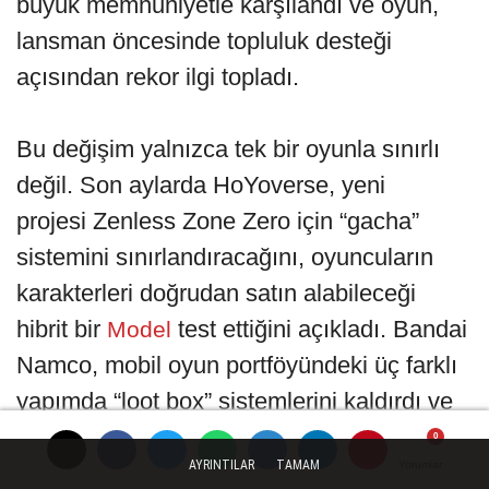
büyük memnuniyetle karşılandı ve oyun,
lansman öncesinde topluluk desteği
açısından rekor ilgi topladı.
Bu değişim yalnızca tek bir oyunla sınırlı
değil. Son aylarda HoYoverse, yeni
projesi Zenless Zone Zero için “gacha”
sistemini sınırlandıracağını, oyuncuların
karakterleri doğrudan satın alabileceği
hibrit bir
test ettiğini açıkladı. Bandai
Model
Namco, mobil oyun portföyündeki üç farklı
yapımda “loot box” sistemlerini kaldırdı ve
bunun yerine “direct unlock” (doğrudan
AYRINTILAR
TAMAM
Yorumlar
Yorumlar
Yorumlar
açılabilir içerik) modeline geçti. EA, FIFA