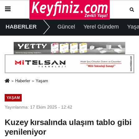
HABERLER
Güncel
Yerel Gündem
Yaş
Haberler
Yaşam
YAŞAM
Yayınlanma: 17 Ekim 2025 - 12:42
Kuzey kırsalında ulaşım tablo gibi
yenileniyor