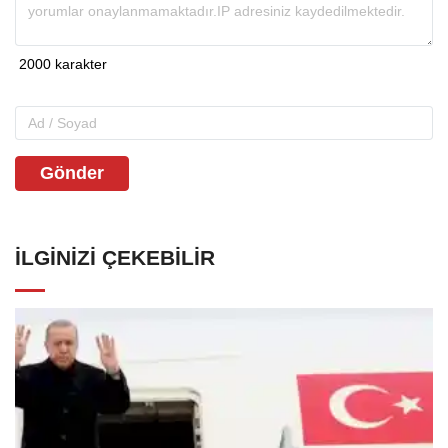
Gönder
İLGINIZI ÇEKEBILIR