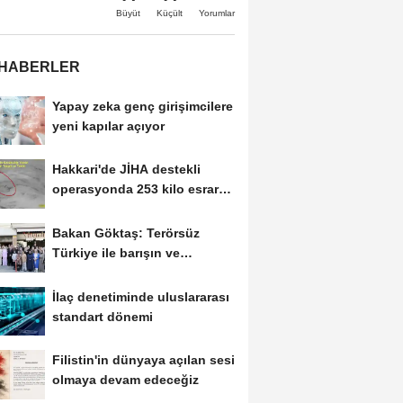
Büyüt
Küçült
Yorumlar
 HABERLER
Yapay zeka genç girişimcilere
yeni kapılar açıyor
Hakkari'de JİHA destekli
operasyonda 253 kilo esrar
ele geçirildi
Bakan Göktaş: Terörsüz
Türkiye ile barışın ve
istikrarın güçlendiği...
İlaç denetiminde uluslararası
standart dönemi
Filistin'in dünyaya açılan sesi
olmaya devam edeceğiz