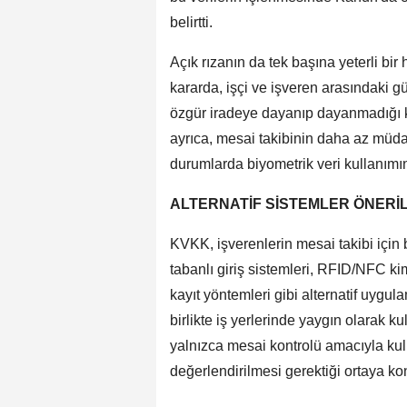
belirtti.
Açık rızanın da tek başına yeterli bi
kararda, işçi ve işveren arasındaki g
özgür iradeye dayanıp dayanmadığı k
ayrıca, mesai takibinin daha az mü
durumlarda biyometrik veri kullanımını
ALTERNATİF SİSTEMLER ÖNERİL
KVKK, işverenlerin mesai takibi için b
tabanlı giriş sistemleri, RFID/NFC kim
kayıt yöntemleri gibi alternatif uygul
birlikte iş yerlerinde yaygın olarak k
yalnızca mesai kontrolü amacıyla ku
değerlendirilmesi gerektiği ortaya ko