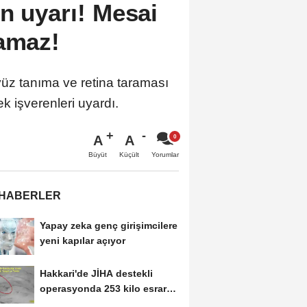
n uyarı! Mesai
lamaz!
yüz tanıma ve retina taraması
k işverenleri uyardı.
A
A
Büyüt
Küçült
Yorumlar
 HABERLER
Yapay zeka genç girişimcilere
yeni kapılar açıyor
Hakkari'de JİHA destekli
operasyonda 253 kilo esrar
ele geçirildi