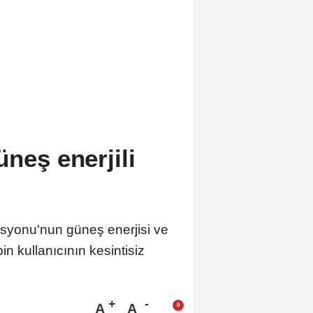
üneş enerjili
asyonu'nun güneş enerjisi ve
n kullanıcının kesintisiz
A
A