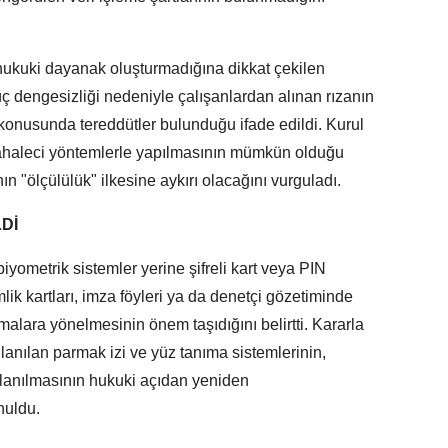
r hukuki dayanak oluşturmadığına dikkat çekilen
üç dengesizliği nedeniyle çalışanlardan alınan rızanın
onusunda tereddütler bulunduğu ifade edildi. Kurul
dahaleci yöntemlerle yapılmasının mümkün olduğu
n "ölçülülük" ilkesine aykırı olacağını vurguladı.
Dİ
iyometrik sistemler yerine şifreli kart veya PIN
lik kartları, imza föyleri ya da denetçi gözetiminde
amalara yönelmesinin önem taşıdığını belirtti. Kararla
ullanılan parmak izi ve yüz tanıma sistemlerinin,
llanılmasının hukuki açıdan yeniden
nuldu.