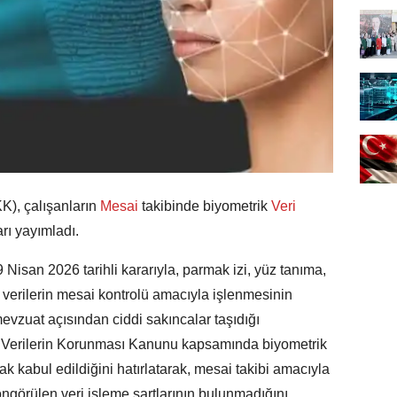
K), çalışanların
Mesai
takibinde biyometrik
Veri
arı yayımladı.
 Nisan 2026 tarihli kararıyla, parmak izi, yüz tanıma,
k
verilerin mesai kontrolü amacıyla işlenmesinin
mevzuat açısından ciddi sakıncalar taşıdığı
el Verilerin Korunması Kanunu kapsamında biyometrik
ak kabul edildiğini hatırlatarak, mesai takibi amacıyla
ngörülen veri işleme şartlarının bulunmadığını