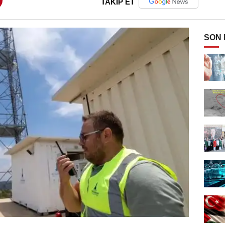
TAKİP ET
SON