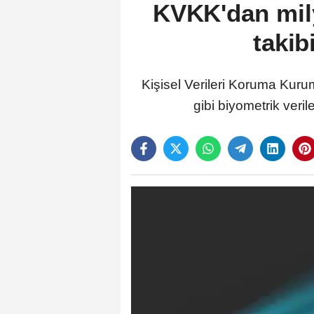
KVKK'dan mily
takib
Kişisel Verileri Koruma Kuru
gibi biyometrik veri