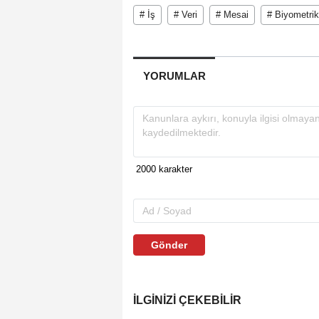
# İş
# Veri
# Mesai
# Biyometrik
YORUMLAR
Gönder
İLGINIZI ÇEKEBILIR