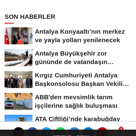
SON HABERLER
Antalya Konyaaltı’nın merkez
ve yayla yolları yenilenecek
Antalya Büyükşehir zor
gününde de vatandaşın
yanında
Kırgız Cumhuriyeti Antalya
Başkonsolosu Başkan Vekili
Özdemir’i...
ABB'den mevsimlik tarım
işçilerine sağlık buluşması
ATA Çiftliği’nde karabuğday
hasadı başladı