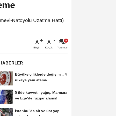
leme
mevi-Natoyolu Uzatma Hattı)
A
A
Büyüt
Küçült
Yorumlar
 HABERLER
Büyükelçiliklerde değişim... 4
ülkeye yeni atama
5 ilde kuvvetli yağış, Marmara
ve Ege’de rüzgar alarmı!
İstanbul'da alt ve üst yapı