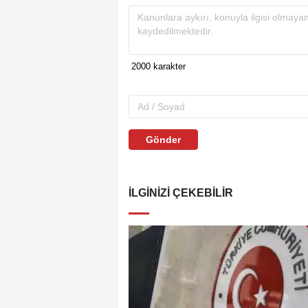
Gönder
İLGINIZI ÇEKEBILIR