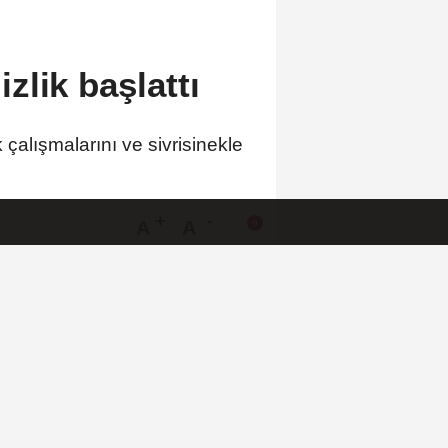
zlik başlattı
 çalışmalarını ve sivrisinekle
A
A
Büyüt
Küçült
Yorumlar
 HABERLER
Büyükelçiliklerde değişim... 4
ülkeye yeni atama
5 ilde kuvvetli yağış, Marmara
ve Ege’de rüzgar alarmı!