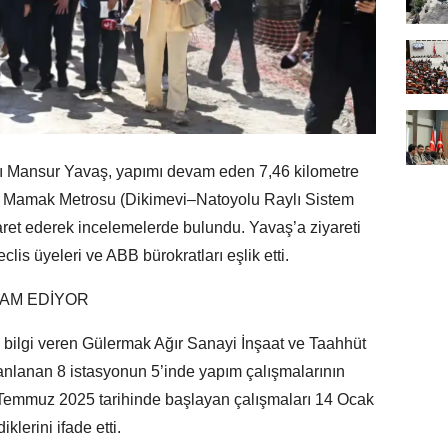
 Mansur Yavaş, yapımı devam eden 7,46 kilometre
n Mamak Metrosu (Dikimevi–Natoyolu Raylı Sistem
yaret ederek incelemelerde bulundu. Yavaş’a ziyareti
clis üyeleri ve ABB bürokratları eşlik etti.
VAM EDİYOR
bilgi veren Gülermak Ağır Sanayi İnşaat ve Taahhüt
anlanan 8 istasyonun 5’inde yapım çalışmalarının
 16 Temmuz 2025 tarihinde başlayan çalışmaları 14 Ocak
lerini ifade etti.