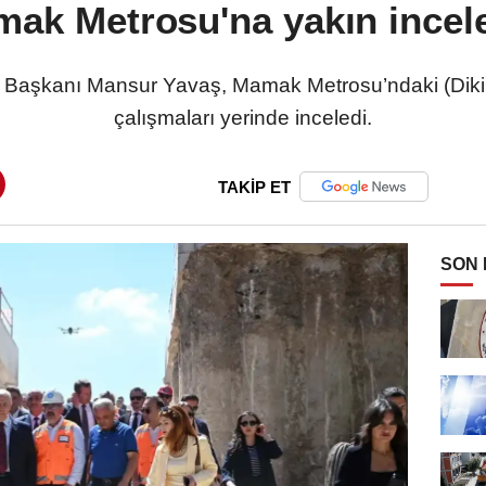
ak Metrosu'na yakın ince
 Başkanı Mansur Yavaş, Mamak Metrosu’ndaki (Diki
çalışmaları yerinde inceledi.
TAKİP ET
SON