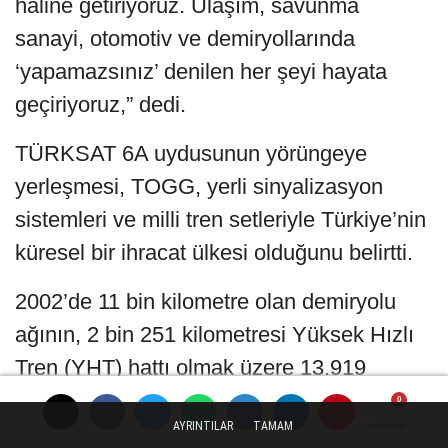
haline getiriyoruz. Ulaşım, savunma
sanayi, otomotiv ve demiryollarında
‘yapamazsınız’ denilen her şeyi hayata
geçiriyoruz,” dedi.
TÜRKSAT 6A uydusunun yörüngeye
yerleşmesi, TOGG, yerli sinyalizasyon
sistemleri ve milli tren setleriyle Türkiye’nin
küresel bir ihracat ülkesi olduğunu belirtti.
2002’de 11 bin kilometre olan demiryolu
ağının, 2 bin 251 kilometresi Yüksek Hızlı
Tren (YHT) hattı olmak üzere 13.919
kilometreye ulaştığını açıklayan Bakan
AYRINTILAR
TAMAM
Yorumlar
Yorumlar
Yorumlar
Uraloğlu, Türkiye’nin Avrupa’da 6.,