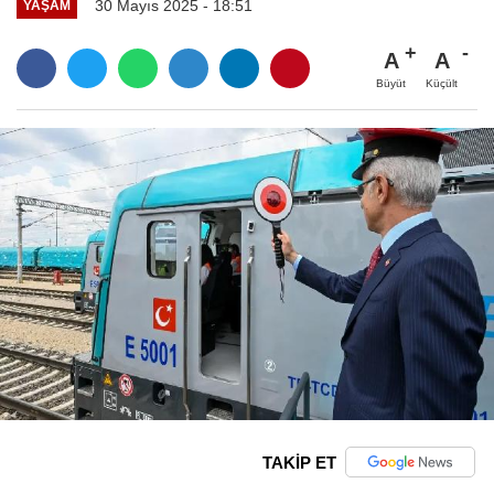
30 Mayıs 2025 - 18:51
YAŞAM
A
A
Büyüt
Küçült
TAKİP ET