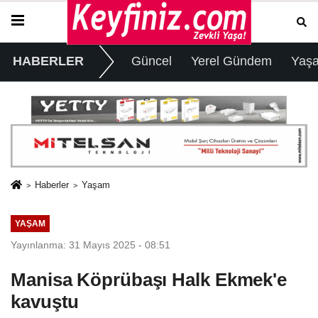
HABERLER
Güncel
Yerel Gündem
Yaş
Haberler
Yaşam
YAŞAM
Yayınlanma: 31 Mayıs 2025 - 08:51
Manisa Köprübaşı Halk Ekmek'e
kavuştu