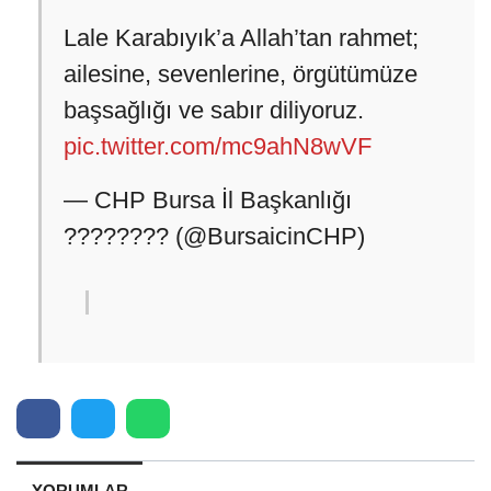
Lale Karabıyık’a Allah’tan rahmet;
ailesine, sevenlerine, örgütümüze
başsağlığı ve sabır diliyoruz.
pic.twitter.com/mc9ahN8wVF
— CHP Bursa İl Başkanlığı
???????? (@BursaicinCHP)
YORUMLAR