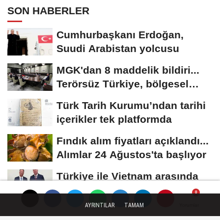
SON HABERLER
Cumhurbaşkanı Erdoğan,
Suudi Arabistan yolcusu
MGK'dan 8 maddelik bildiri...
Terörsüz Türkiye, bölgesel
güvenlik...
Türk Tarih Kurumu’ndan tarihi
içerikler tek platformda
Fındık alım fiyatları açıklandı...
Alımlar 24 Ağustos'ta başlıyor
Türkiye ile Vietnam arasında
'hava'da yeni dönem... Sefer
kapasitesi...
AYRINTILAR
TAMAM
Yorumlar
Yorumlar