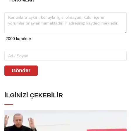
Gönder
İLGINIZI ÇEKEBILIR