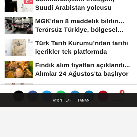
Suudi Arabistan yolcusu
MGK'dan 8 maddelik bildiri...
Terörsüz Türkiye, bölgesel
güvenlik...
Türk Tarih Kurumu’ndan tarihi
içerikler tek platformda
Fındık alım fiyatları açıklandı...
Alımlar 24 Ağustos'ta başlıyor
Türkiye ile Vietnam arasında
'hava'da yeni dönem... Sefer
AYRINTILAR
TAMAM
Yorumlar
Yorumlar
Yorumlar
kapasitesi...
YAŞAM
Yayınlanma: 04 Temmuz 2025 - 10:09
İzmir'in 'çocuk haritası' ihtiyaçları