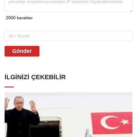
Gönder
İLGINIZI ÇEKEBILIR