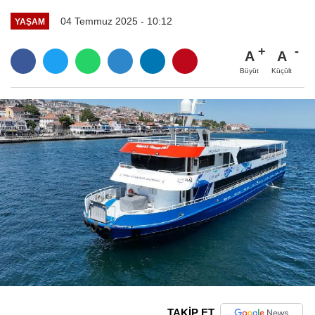
04 Temmuz 2025 - 10:12
YAŞAM
A
A
Büyüt
Küçült
TAKİP ET