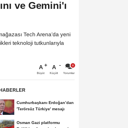
nı ve Gemini'ı
t mağazası Tech Arena’da yeni
ri teknoloji tutkunlarıyla
A
A
Büyüt
Küçült
Yorumlar
 HABERLER
Cumhurbaşkanı Erdoğan’dan
'Terörsüz Türkiye' mesajı
Osman Gazi platformu