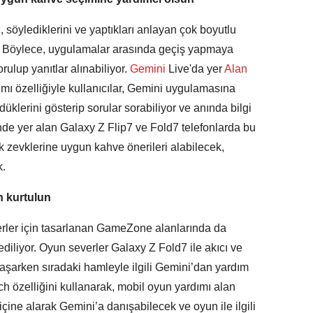
, söylediklerini ve yaptıkları anlayan çok boyutlu
di. Böylece, uygulamalar arasında geçiş yapmaya
lup yanıtlar alınabiliyor.
Gemini
Live'da yer
Alan
ı özelliğiyle kullanıcılar, Gemini uygulamasına
klerini gösterip sorular sorabiliyor ve anında bilgi
nde yer alan Galaxy Z Flip7 ve Fold7 telefonlarda bu
 zevklerine uygun kahve önerileri alabilecek,
k.
n kurtulun
rler için tasarlanan GameZone alanlarında da
 ediliyor. Oyun severler Galaxy Z Fold7 ile akıcı ve
aşarken sıradaki hamleyle ilgili Gemini’dan yardım
ch özelliğini kullanarak, mobil oyun yardımı alan
içine alarak Gemini’a danışabilecek ve oyun ile ilgili