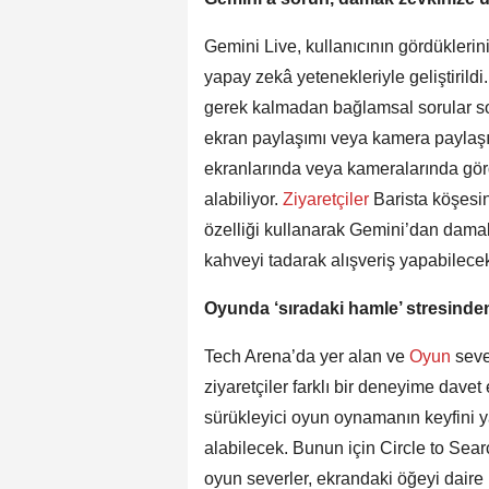
Gemini Live, kullanıcının gördüklerini
yapay zekâ yetenekleriyle geliştiril
gerek kalmadan bağlamsal sorular soru
ekran paylaşımı veya kamera paylaşım
ekranlarında veya kameralarında gördü
alabiliyor.
Ziyaretçiler
Barista köşesi
özelliği kullanarak Gemini’dan damak
kahveyi tadarak alışveriş yapabilece
Oyunda ‘sıradaki hamle’ stresinde
Tech Arena’da yer alan ve
Oyun
seve
ziyaretçiler farklı bir deneyime davet
sürükleyici oyun oynamanın keyfini y
alabilecek. Bunun için Circle to Sear
oyun severler, ekrandaki öğeyi daire 