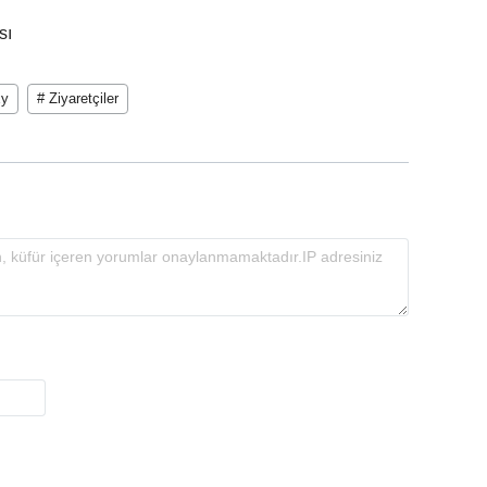
sı
xy
# Ziyaretçiler