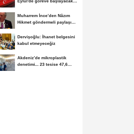
Eylül'de göreve başlayacak...
Gabar’da günlük...
Muharrem İnce’den Nâzım
Hikmet göndermeli paylaşım:
Vatan hainliğine...
Dervişoğlu: İhanet belgesini
kabul etmeyeceğiz
Akdeniz’de mikroplastik
denetimi... 23 tesise 47,6
milyon TL ceza!