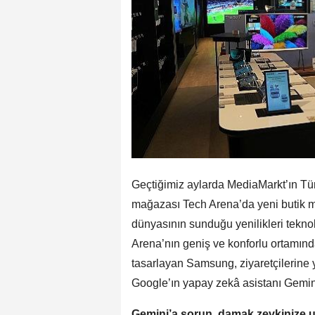
Geçtiğimiz aylarda MediaMarkt’ın Tür
mağazası Tech Arena’da yeni butik 
dünyasının sunduğu yenilikleri tekno
Arena’nın geniş ve konforlu ortamında
tasarlayan Samsung, ziyaretçilerine y
Google’ın yapay zekâ asistanı Gemin
Gemini’a sorun, damak zevkinize 