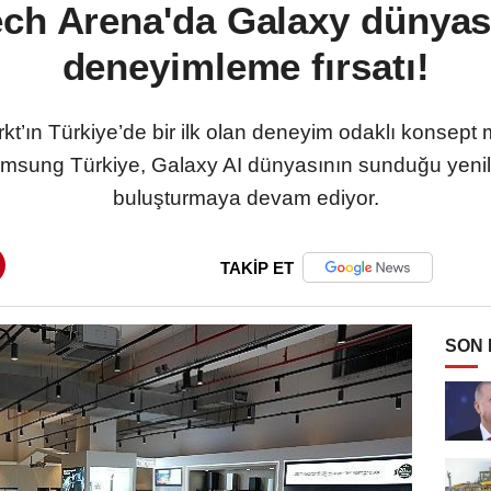
ch Arena'da Galaxy dünyası
deneyimleme fırsatı!
t’ın Türkiye’de bir ilk olan deneyim odaklı konsep
sung Türkiye, Galaxy AI dünyasının sunduğu yenilikle
buluşturmaya devam ediyor.
TAKİP ET
SON