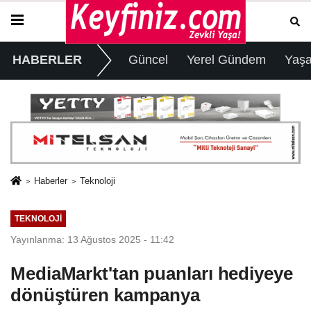
HABERLER
Güncel
Yerel Gündem
Yaş
Haberler
Teknoloji
TEKNOLOJI
Yayınlanma: 13 Ağustos 2025 - 11:42
MediaMarkt'tan puanları hediyeye
dönüştüren kampanya