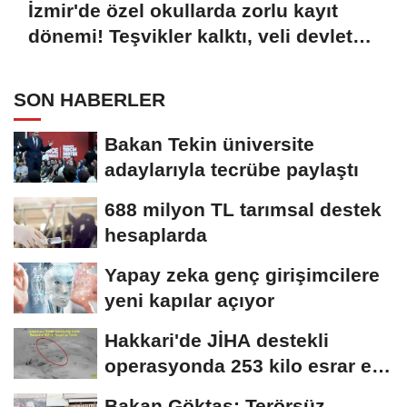
İzmir'de özel okullarda zorlu kayıt
dönemi! Teşvikler kalktı, veli devlet
okuluna yöneldi
SON HABERLER
Bakan Tekin üniversite
adaylarıyla tecrübe paylaştı
688 milyon TL tarımsal destek
hesaplarda
Yapay zeka genç girişimcilere
yeni kapılar açıyor
Hakkari'de JİHA destekli
operasyonda 253 kilo esrar ele
geçirildi
Bakan Göktaş: Terörsüz