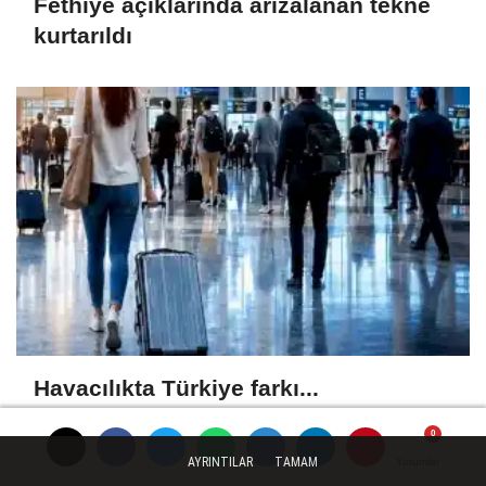
Fethiye açıklarında arızalanan tekne
kurtarıldı
Havacılıkta Türkiye farkı...
Havalimanlarında 7 ayda 138,7 milyon
yolcu
AYRINTILAR
TAMAM
Yorumlar
Yorumlar
Yorumlar
Yorumlar