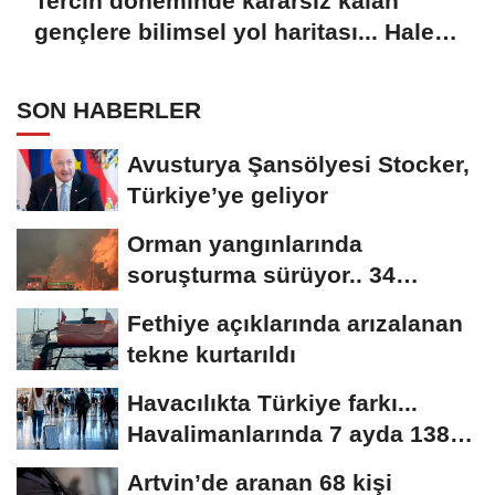
Tercih döneminde kararsız kalan
gençlere bilimsel yol haritası... Halen
kararsızsanız bu testi çözün!
SON HABERLER
Avusturya Şansölyesi Stocker,
Türkiye’ye geliyor
Orman yangınlarında
soruşturma sürüyor.. 34
şüpheliden 9'u tutuklandı
Fethiye açıklarında arızalanan
tekne kurtarıldı
Havacılıkta Türkiye farkı...
Havalimanlarında 7 ayda 138,7
milyon...
Artvin’de aranan 68 kişi