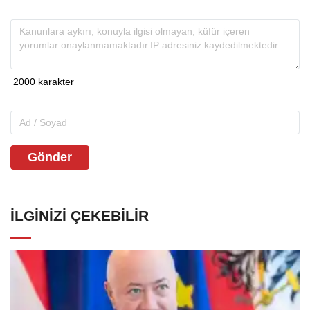
Gönder
İLGINIZI ÇEKEBILIR