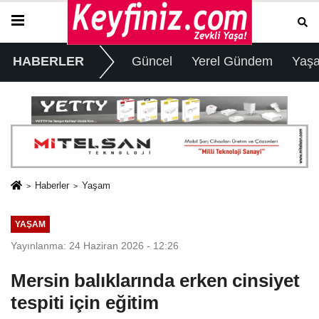
HABERLER
Güncel
Yerel Gündem
Yaş
Haberler
Yaşam
YAŞAM
Yayınlanma: 24 Haziran 2026 - 12:26
Mersin balıklarında erken cinsiyet
tespiti için eğitim