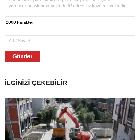
Gönder
İLGINIZI ÇEKEBILIR