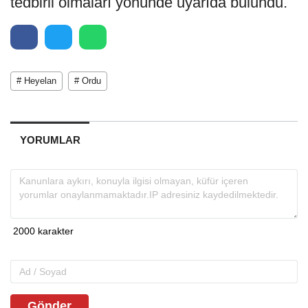
tedbirli olmaları yönünde uyarıda bulundu.
# Heyelan
# Ordu
YORUMLAR
Gönder