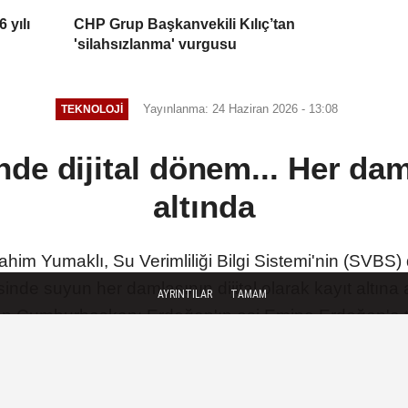
 yılı
CHP Grup Başkanvekili Kılıç’tan
'silahsızlanma' vurgusu
Yayınlanma: 24 Haziran 2026 - 13:08
TEKNOLOJI
nde dijital dönem... Her daml
altında
im Yumaklı, Su Verimliliği Bilgi Sistemi'nin (SVBS)
de suyun her damlasının dijital olarak kayıt altına a
AYRINTILAR
TAMAM
n Cumhurbaşkanı Erdoğan'ın eşi Emine Erdoğan'a te
TAKİP ET