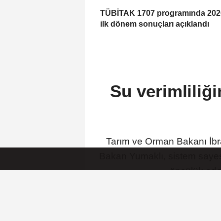
TÜBİTAK 1707 programında 2026
ilk dönem sonuçları açıklandı
Su verimliliği
Tarım ve Orman Bakanı İbrah
Bakan Yumaklı, sistem sayesin
öncülük ede