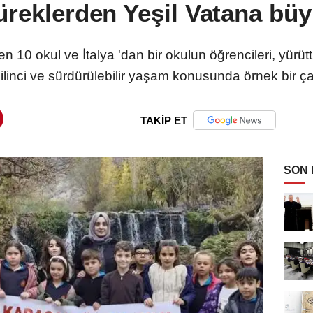
üreklerden Yeşil Vatana büy
den 10 okul ve İtalya 'dan bir okulun öğrencileri, yürüt
bilinci ve sürdürülebilir yaşam konusunda örnek bir ça
TAKİP ET
SON