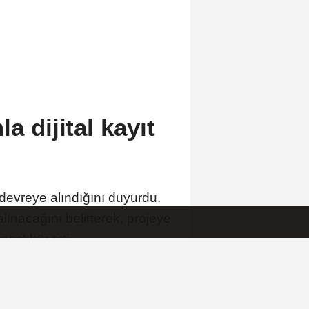
a dijital kayıt
 devreye alındığını duyurdu.
lınacağını belirterek, projeye
şekkür etti.
A
A
Büyüt
Küçült
Yorumlar