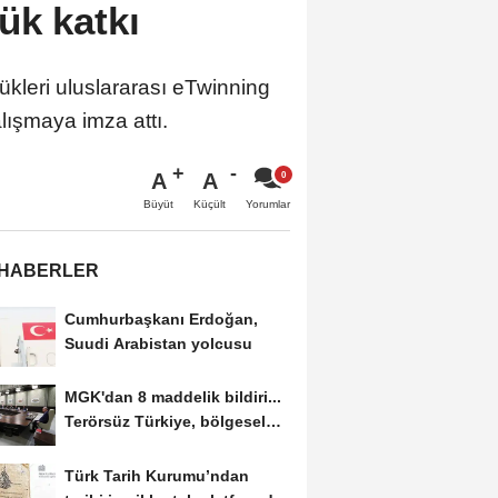
ük katkı
tükleri uluslararası eTwinning
lışmaya imza attı.
A
A
Büyüt
Küçült
Yorumlar
 HABERLER
Cumhurbaşkanı Erdoğan,
Suudi Arabistan yolcusu
MGK'dan 8 maddelik bildiri...
Terörsüz Türkiye, bölgesel
güvenlik...
Türk Tarih Kurumu’ndan