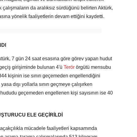
k çalışmaların da aralıksız sürdüğünü belirten Aktürk,
sına yönelik faaliyetlerin devam ettiğini kaydetti.
NDI
 Aktürk, 7 gün 24 saat esasına göre görev yapan hudut
ı geçiş girişiminde bulunan 4'ü
Terör
örgütü mensubu
844 kişinin ise sınırı geçemeden engellendiğini
yasa dışı yollarla sınırı geçmeye çalışırken
, hududu geçemeden engellenen kişi sayısının ise 40
UŞTURUCU ELE GEÇİRİLDİ
 kaçakçılıkla mücadele faaliyetleri kapsamında
len arama-tarama çalışmalarında 513 kilogram