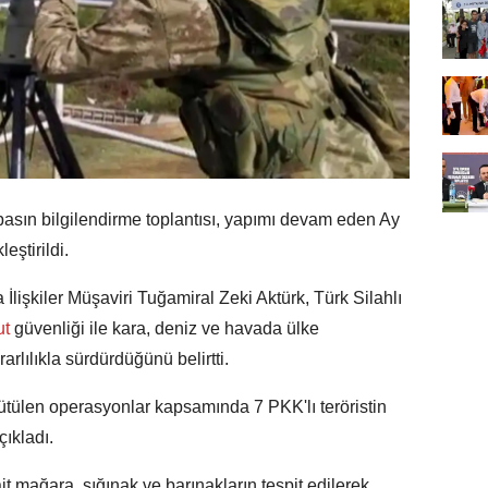
 basın bilgilendirme toplantısı, yapımı devam eden Ay
eştirildi.
lişkiler Müşaviri Tuğamiral Zeki Aktürk, Türk Silahlı
ut
güvenliği ile kara, deniz ve havada ülke
arlılıkla sürdürdüğünü belirtti.
rütülen operasyonlar kapsamında 7 PKK'lı teröristin
ıkladı.
it mağara, sığınak ve barınakların tespit edilerek