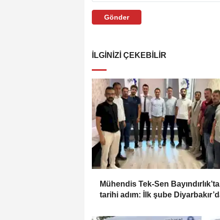
Gönder
İLGINIZI ÇEKEBILIR
Mühendis Tek-Sen Bayındırlık’t
tarihi adım: İlk şube Diyarbakır’
açıldı