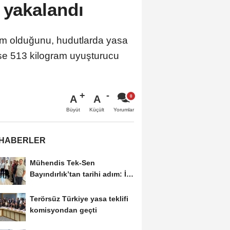
 yakalandı
slim olduğunu, hudutlarda yasa
 ise 513 kilogram uyuşturucu
A
A
Büyüt
Küçült
Yorumlar
 HABERLER
Mühendis Tek-Sen
Bayındırlık’tan tarihi adım: İlk
şube Diyarbakır’da...
Terörsüz Türkiye yasa teklifi
komisyondan geçti