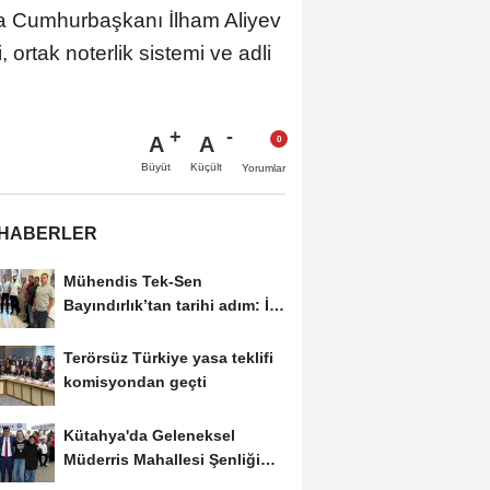
da Cumhurbaşkanı İlham Aliyev
, ortak noterlik sistemi ve adli
A
A
Büyüt
Küçült
Yorumlar
 HABERLER
Mühendis Tek-Sen
Bayındırlık’tan tarihi adım: İlk
şube Diyarbakır’da...
Terörsüz Türkiye yasa teklifi
komisyondan geçti
Kütahya'da Geleneksel
Müderris Mahallesi Şenliği
coşkusu