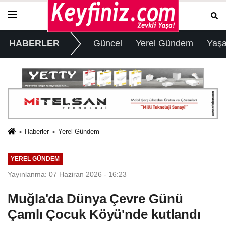
HABERLER
Güncel
Yerel Gündem
Yaş
Haberler
Yerel Gündem
YEREL GÜNDEM
Yayınlanma: 07 Haziran 2026 - 16:23
Muğla'da Dünya Çevre Günü
Çamlı Çocuk Köyü'nde kutlandı