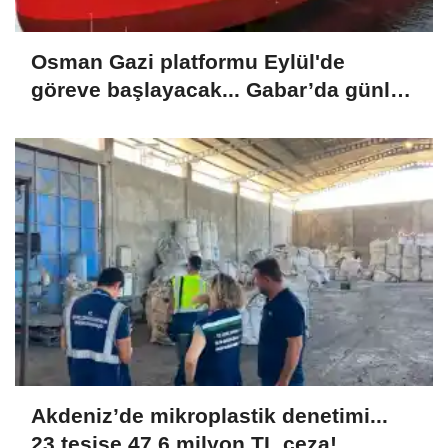
Osman Gazi platformu Eylül'de
göreve başlayacak... Gabar’da günlük
petrol üretimi 83 bin 200 varile ulaştı
Akdeniz’de mikroplastik denetimi...
23 tesise 47,6 milyon TL ceza!