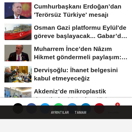
Cumhurbaşkanı Erdoğan’dan
'Terörsüz Türkiye' mesajı
Osman Gazi platformu Eylül'de
göreve başlayacak... Gabar’da
günlük...
Muharrem İnce’den Nâzım
Hikmet göndermeli paylaşım:
Vatan hainliğine...
Dervişoğlu: İhanet belgesini
kabul etmeyeceğiz
Akdeniz’de mikroplastik
denetimi... 23 tesise 47,6
milyon TL ceza!
AYRINTILAR
TAMAM
Yorumlar
Yorumlar
Künye
İletişim
Çerez Politikası
Gizlilik İlkeleri