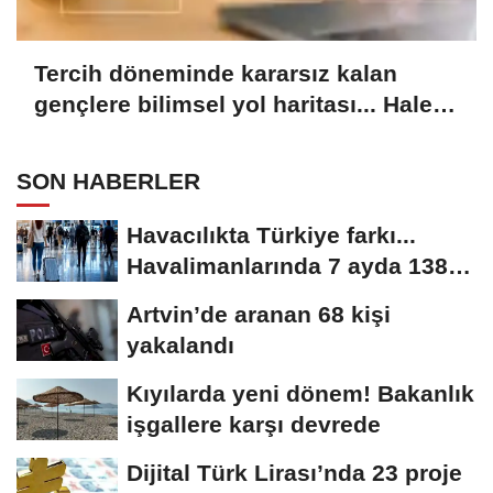
Tercih döneminde kararsız kalan
gençlere bilimsel yol haritası... Halen
kararsızsanız bu testi çözün!
SON HABERLER
Havacılıkta Türkiye farkı...
Havalimanlarında 7 ayda 138,7
milyon...
Artvin’de aranan 68 kişi
yakalandı
Kıyılarda yeni dönem! Bakanlık
işgallere karşı devrede
Dijital Türk Lirası’nda 23 proje