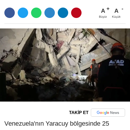
A
A
Büyüt
Küçült
TAKİP ET
Venezuela'nın Yaracuy bölgesinde 25