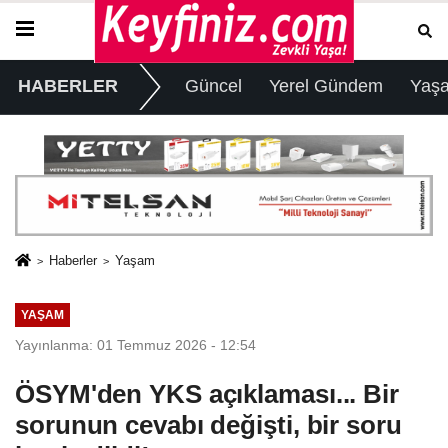
HABERLER
Güncel
Yerel Gündem
Yaş
Haberler
Yaşam
YAŞAM
Yayınlanma: 01 Temmuz 2026 - 12:54
ÖSYM'den YKS açıklaması... Bir
sorunun cevabı değişti, bir soru