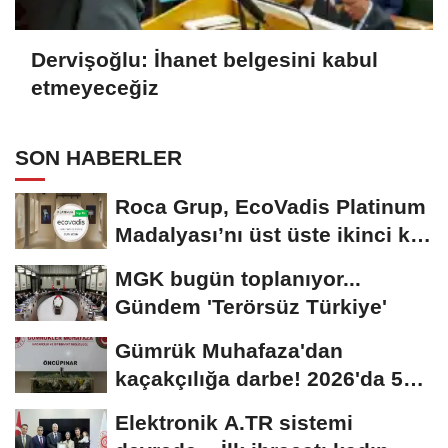
Dervişoğlu: İhanet belgesini kabul
etmeyeceğiz
SON HABERLER
Roca Grup, EcoVadis Platinum
Madalyası’nı üst üste ikinci kez
kazandı
MGK bugün toplanıyor...
Gündem 'Terörsüz Türkiye'
Gümrük Muhafaza'dan
kaçakçılığa darbe! 2026'da 58
bin 519 canlı...
Elektronik A.TR sistemi