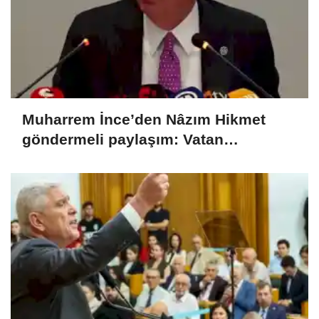
Muharrem İnce’den Nâzım Hikmet
göndermeli paylaşım: Vatan
hainliğine devam ediyor hâlâ