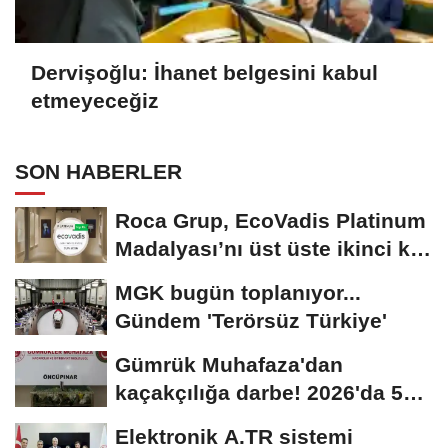
Dervişoğlu: İhanet belgesini kabul
etmeyeceğiz
SON HABERLER
Roca Grup, EcoVadis Platinum
Madalyası’nı üst üste ikinci kez
kazandı
MGK bugün toplanıyor...
Gündem 'Terörsüz Türkiye'
Gümrük Muhafaza'dan
kaçakçılığa darbe! 2026'da 58
bin 519 canlı...
Elektronik A.TR sistemi