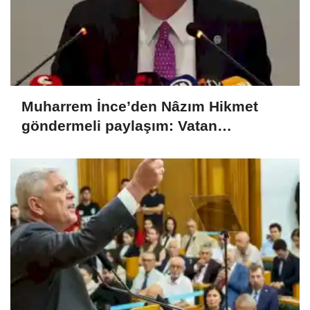
Muharrem İnce’den Nâzım Hikmet
göndermeli paylaşım: Vatan
hainliğine devam ediyor hâlâ