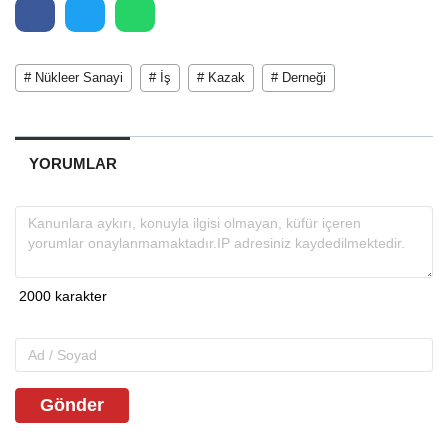
# Nükleer Sanayi
# İş
# Kazak
# Derneği
YORUMLAR
Gönder