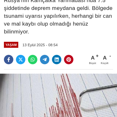
Rusya’nın Kamçatka Yarımadası’nda 7.5
şiddetinde deprem meydana geldi. Bölgede
tsunami uyarısı yapılırken, herhangi bir can
ve mal kaybı olup olmadığı henüz
bilinmiyor.
13 Eylül 2025 - 08:54
YAŞAM
A
A
Büyüt
Küçült