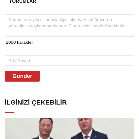
YORUMLAR
Gönder
İLGINIZI ÇEKEBILIR