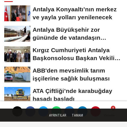
Antalya Konyaaltı’nın merkez
ve yayla yolları yenilenecek
Antalya Büyükşehir zor
gününde de vatandaşın
yanında
Kırgız Cumhuriyeti Antalya
Başkonsolosu Başkan Vekili
Özdemir’i...
ABB'den mevsimlik tarım
işçilerine sağlık buluşması
ATA Çiftliği’nde karabuğday
hasadı başladı
AYRINTILAR
TAMAM
Yorumlar
Yorumlar