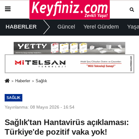
HABERLER
Güncel
Yerel Gündem
Yaş
Haberler
Sağlık
SAĞLIK
Yayınlanma: 08 Mayıs 2026 - 16:54
Sağlık'tan Hantavirüs açıklaması:
Türkiye'de pozitif vaka yok!