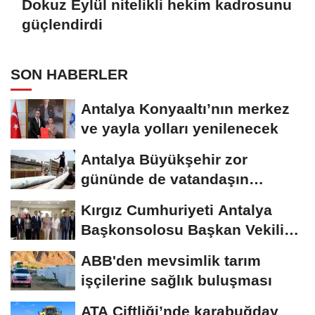
Dokuz Eylül nitelikli hekim kadrosunu
güçlendirdi
SON HABERLER
Antalya Konyaaltı’nın merkez
ve yayla yolları yenilenecek
Antalya Büyükşehir zor
gününde de vatandaşın
yanında
Kırgız Cumhuriyeti Antalya
Başkonsolosu Başkan Vekili
Özdemir’i...
ABB'den mevsimlik tarım
işçilerine sağlık buluşması
ATA Çiftliği’nde karabuğday