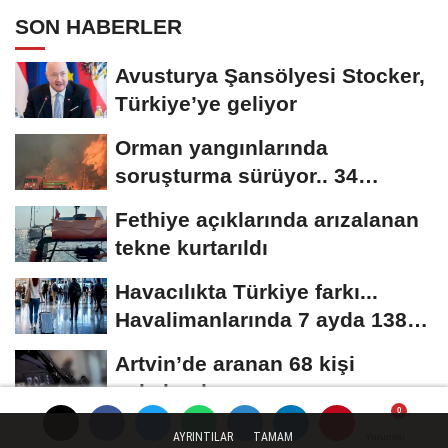
SON HABERLER
Avusturya Şansölyesi Stocker,
Türkiye’ye geliyor
Orman yangınlarında
soruşturma sürüyor.. 34
şüpheliden 9'u tutuklandı
Fethiye açıklarında arızalanan
tekne kurtarıldı
Havacılıkta Türkiye farkı...
Havalimanlarında 7 ayda 138,7
milyon...
Artvin’de aranan 68 kişi
yakalandı
AYRINTILAR
TAMAM
Yorumlar
Yorumlar