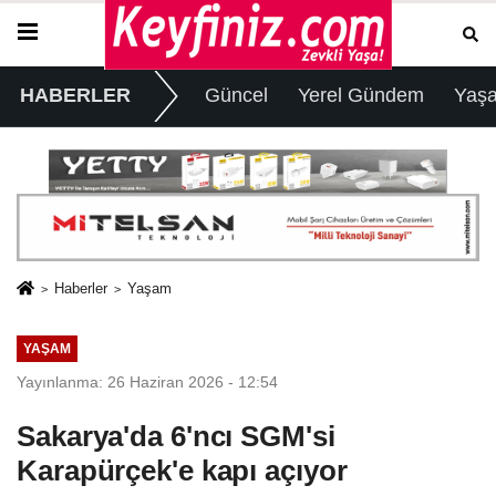
HABERLER
Güncel
Yerel Gündem
Yaş
Haberler
Yaşam
YAŞAM
Yayınlanma: 26 Haziran 2026 - 12:54
Sakarya'da 6'ncı SGM'si
Karapürçek'e kapı açıyor