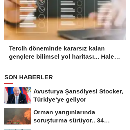
Tercih döneminde kararsız kalan
gençlere bilimsel yol haritası... Halen
kararsızsanız bu testi çözün!
SON HABERLER
Avusturya Şansölyesi Stocker,
Türkiye’ye geliyor
Orman yangınlarında
soruşturma sürüyor.. 34
şüpheliden 9'u tutuklandı