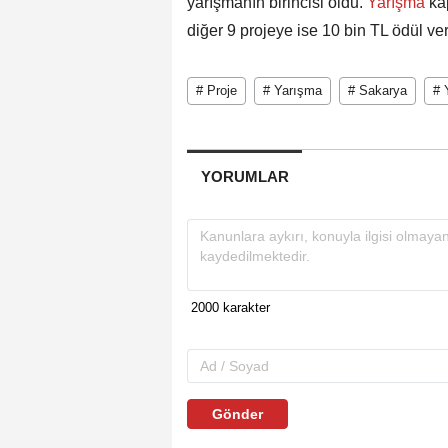
yarışmanın birincisi oldu.
Yarışma
ka
diğer 9 projeye ise 10 bin TL ödül veri
# Proje
# Yarışma
# Sakarya
# 
YORUMLAR
Gönder