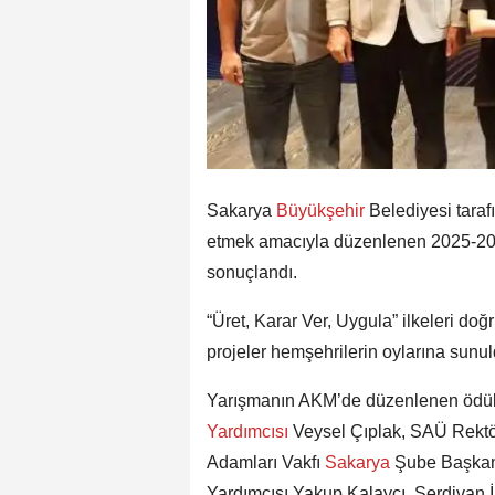
Sakarya
Büyükşehir
Belediyesi taraf
etmek amacıyla düzenlenen 2025-202
sonuçlandı.
“Üret, Karar Ver, Uygula” ilkeleri do
projeler hemşehrilerin oylarına sunu
Yarışmanın AKM’de düzenlenen ödül 
Yardımcısı
Veysel Çıplak, SAÜ Rektör
Adamları Vakfı
Sakarya
Şube Başkanı
Yardımcısı Yakup Kalaycı, Serdivan İ