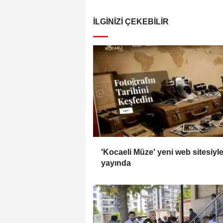
İLGINIZI ÇEKEBILIR
'Kocaeli Müze' yeni web sitesiyl
yayında