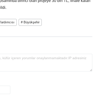
psamında birinci olan projeye 30 bin TL, finale kalan
ldi.
Yardımcısı
# Büyükşehir