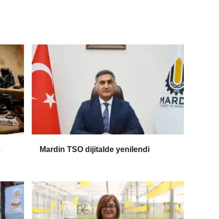
e
Mardin TSO dijitalde yenilendi