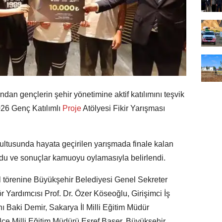
ından gençlerin şehir yönetimine aktif katılımını teşvik
6 Genç Katılımlı
Proje
Atölyesi Fikir Yarışması
ğrultusunda hayata geçirilen yarışmada finale kalan
ldu ve sonuçlar kamuoyu oylamasıyla belirlendi.
törenine Büyükşehir Belediyesi Genel Sekreter
 Yardımcısı Prof. Dr. Özer Köseoğlu, Girişimci İş
 Baki Demir, Sakarya İl Milli Eğitim Müdür
lçe Milli Eğitim Müdürü Eşref Başer, Büyükşehir