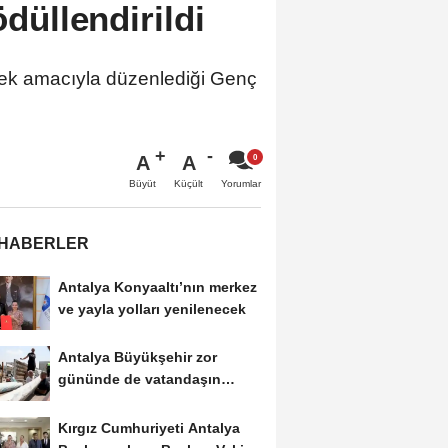
ödüllendirildi
tmek amacıyla düzenlediği Genç
A
A
Büyüt
Küçült
Yorumlar
 HABERLER
Antalya Konyaaltı’nın merkez
ve yayla yolları yenilenecek
Antalya Büyükşehir zor
gününde de vatandaşın
yanında
Kırgız Cumhuriyeti Antalya