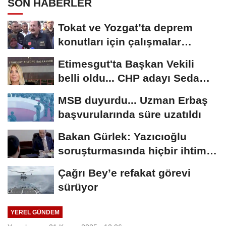
SON HABERLER
Tokat ve Yozgat’ta deprem
konutları için çalışmalar
sürüyor
Etimesgut'ta Başkan Vekili
belli oldu... CHP adayı Seda
Dilber kazandı
MSB duyurdu... Uzman Erbaş
başvurularında süre uzatıldı
Bakan Gürlek: Yazıcıoğlu
soruşturmasında hiçbir ihtimal
göz ardı...
Çağrı Bey’e refakat görevi
sürüyor
YEREL GÜNDEM