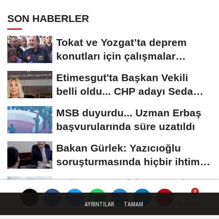
SON HABERLER
Tokat ve Yozgat’ta deprem
konutları için çalışmalar
sürüyor
Etimesgut'ta Başkan Vekili
belli oldu... CHP adayı Seda
Dilber kazandı
MSB duyurdu... Uzman Erbaş
başvurularında süre uzatıldı
Bakan Gürlek: Yazıcıoğlu
soruşturmasında hiçbir ihtimal
göz ardı...
Çağrı Bey’e refakat görevi
sürüyor
AYRINTILAR
TAMAM
Yorumlar
Yorumlar