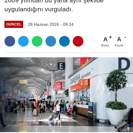
2009 yılından bu yana aynı şekilde
uygulandığını vurguladı.
28 Haziran 2026 - 09:24
GÜNCEL
A
A
Büyüt
Küçült