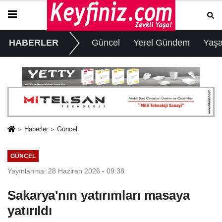
HABERLER
Güncel
Yerel Gündem
Yaş
Haberler
Güncel
GÜNCEL
Yayınlanma: 28 Haziran 2026 - 09:38
Sakarya'nın yatırımları masaya
yatırıldı