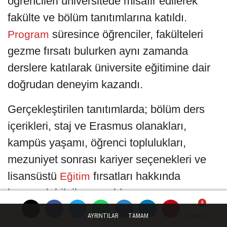
öğrencileri üniversitede misafir edilerek
fakülte ve bölüm tanıtımlarına katıldı.
süresince öğrenciler, fakülteleri
Program
gezme fırsatı bulurken aynı zamanda
derslere katılarak üniversite eğitimine dair
doğrudan deneyim kazandı.
Gerçekleştirilen tanıtımlarda; bölüm ders
içerikleri, staj ve Erasmus olanakları,
kampüs yaşamı, öğrenci toplulukları,
mezuniyet sonrası kariyer seçenekleri ve
lisansüstü
fırsatları hakkında
Eğitim
kapsamlı bilgiler sunuldu.
Programın önemli ayaklarından biri olan
AYRINTILAR
TAMAM
Yorumlar
Yorumlar
Yorumlar
Yorumlar