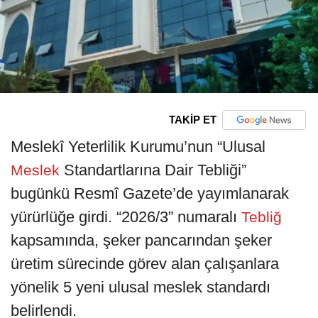
TAKİP ET
Meslekî Yeterlilik Kurumu’nun “Ulusal
Standartlarına Dair Tebliği”
Meslek
bugünkü Resmî Gazete’de yayımlanarak
yürürlüğe girdi. “2026/3” numaralı
Tebliğ
kapsamında, şeker pancarından şeker
üretim sürecinde görev alan çalışanlara
yönelik 5 yeni ulusal meslek standardı
belirlendi.