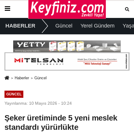
HABERLER
Güncel
Yerel Gündem
Yaş
Haberler
Güncel
GÜNCEL
Yayınlanma: 10 Mayıs 2026 - 10:24
Şeker üretiminde 5 yeni meslek
standardı yürürlükte