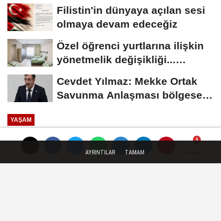
Filistin'in dünyaya açılan sesi
olmaya devam edeceğiz
Özel öğrenci yurtlarına ilişkin
yönetmelik değişikliği...
Geçiş...
Cevdet Yılmaz: Mekke Ortak
Savunma Anlaşması bölgesel
güvenliğe...
YAŞAM
Yayınlanma: 28 Haziran 2026 - 16:52
AYRINTILAR
TAMAM
Yorumlar
Yorumlar
AK Partili Çelik: Terörsüz Türkiye
sürecinde yeni aşamaya geçildi
AK Parti Sözcüsü Ömer Çelik, "Terörsüz
Türkiye" sürecinde yeni bir aşamaya