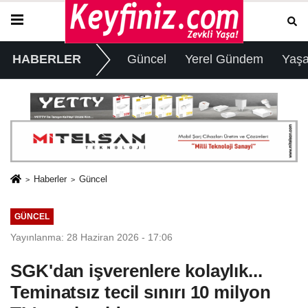
HABERLER
Güncel
Yerel Gündem
Yaş
Haberler
Güncel
GÜNCEL
Yayınlanma: 28 Haziran 2026 - 17:06
SGK'dan işverenlere kolaylık...
Teminatsız tecil sınırı 10 milyon