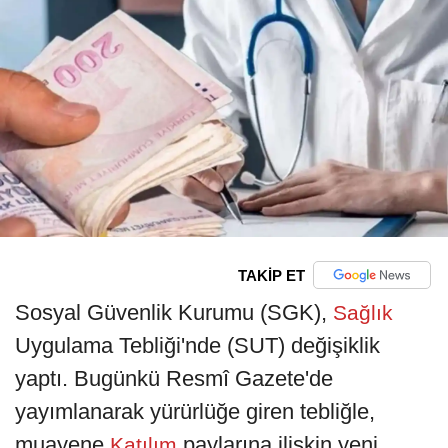
TAKİP ET
Sosyal Güvenlik Kurumu (SGK),
Sağlık
Uygulama Tebliği'nde (SUT) değişiklik
yaptı. Bugünkü Resmî Gazete'de
yayımlanarak yürürlüğe giren tebliğle,
muayene
paylarına ilişkin yeni
Katılım