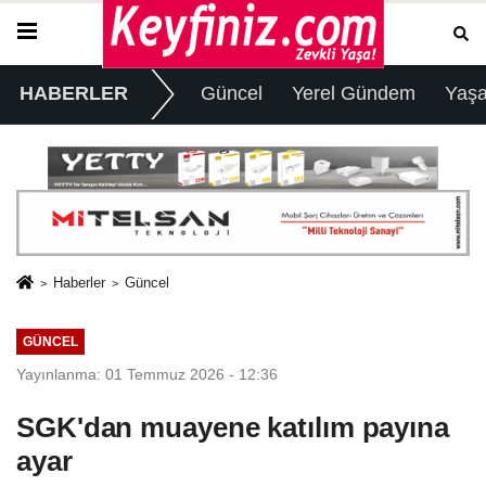
HABERLER
Güncel
Yerel Gündem
Yaş
Haberler
Güncel
GÜNCEL
Yayınlanma: 01 Temmuz 2026 - 12:36
SGK'dan muayene katılım payına
ayar