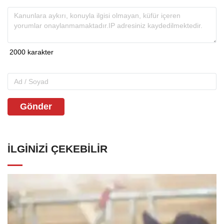
Gönder
İLGINIZI ÇEKEBILIR