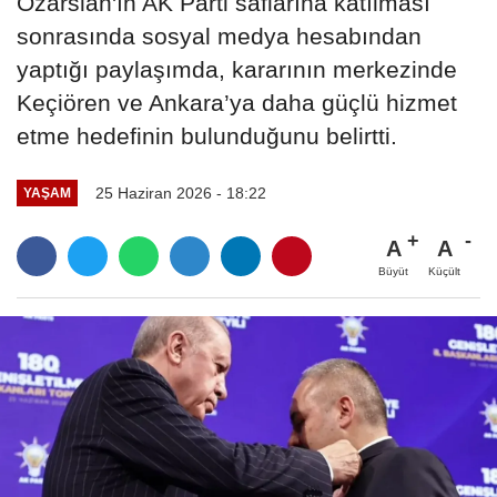
Özarslan'ın AK Parti saflarına katılması
sonrasında sosyal medya hesabından
yaptığı paylaşımda, kararının merkezinde
Keçiören ve Ankara’ya daha güçlü hizmet
etme hedefinin bulunduğunu belirtti.
25 Haziran 2026 - 18:22
YAŞAM
A
A
Büyüt
Küçült