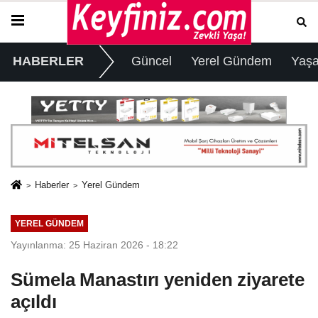
HABERLER
Güncel
Yerel Gündem
Yaş
Haberler
Yerel Gündem
YEREL GÜNDEM
Yayınlanma: 25 Haziran 2026 - 18:22
Sümela Manastırı yeniden ziyarete
açıldı