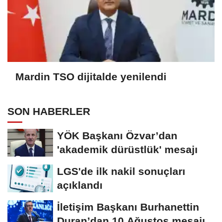
Mardin TSO dijitalde yenilendi
SON HABERLER
YÖK Başkanı Özvar’dan
'akademik dürüstlük' mesajı
LGS'de ilk nakil sonuçları
açıklandı
İletişim Başkanı Burhanettin
Duran’dan 10 Ağustos mesajı