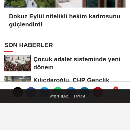
Dokuz Eylül nitelikli hekim kadrosunu
güçlendirdi
SON HABERLER
Çocuk adalet sisteminde yeni
dönem
Kılıçdaroğlu, CHP Gençlik
Kolları yönetimiyle buluştu
AYRINTILAR
TAMAM
Yorumlar
Yorumlar
CHP İstanbul’da yeni
katılımlar... Gürsel Tekin:
Birlikte başaracağız
Menderes Belediye Başkanı
İlkay Çiçek görevden